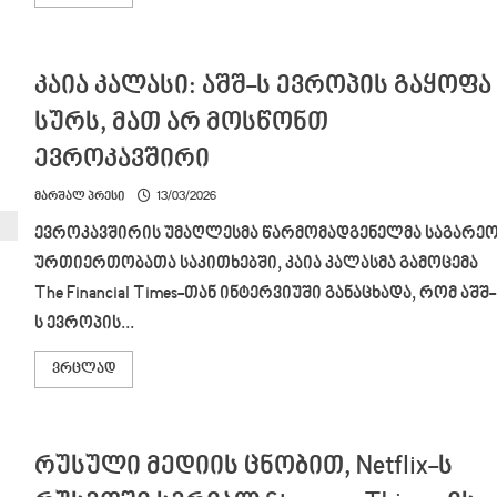
მმართველებთან,
more
რომლებიც
about
ომამდე
ანა
მართავდნენ
ფოტიგა
ქვეყანას
პოლიტიკურ
კაია კალასი: აშშ-ს ევროპის გაყოფა
კარიერას
ასრულებს
სურს, მათ არ მოსწონთ
ევროკავშირი
მარშალ პრესი
13/03/2026
ევროკავშირის უმაღლესმა წარმომადგენელმა საგარე
ურთიერთობათა საკითხებში, კაია კალასმა გამოცემა
The Financial Times-თან ინტერვიუში განაცხადა, რომ აშშ-
ს ევროპის...
Read
ვრცლად
more
about
კაია
კალასი:
აშშ-
რუსული მედიის ცნობით, Netflix-ს
ს
ევროპის
გაყოფა