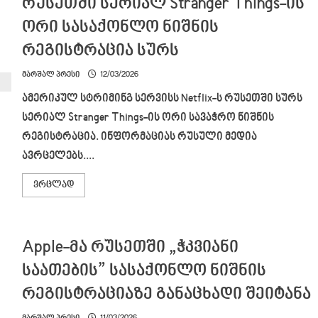
რუსეთში სერიალ Stranger Things-ის
სურს,
მათ
ორი სასაქონლო ნიშნის
არ
მოსწონთ
ევროკავშირი
რეგისტრაცია სურს
მარშალ პრესი
12/03/2026
ამერიკულ სტრიმინგ სერვისს Netflix-ს რუსეთში სურს
სერიალ Stranger Things-ის ორი სავაჭრო ნიშნის
რეგისტრაცია. ინფორმაციას რუსული მედია
ავრცელებს....
Read
ვრცლად
more
about
რუსული
მედიის
ცნობით,
Apple-მა რუსეთში „ჭკვიანი
Netflix-
ს
რუსეთში
საათების” სასაქონლო ნიშნის
სერიალ
Stranger
რეგისტრაციაზე განაცხადი შეიტანა
Things-
ის
ორი