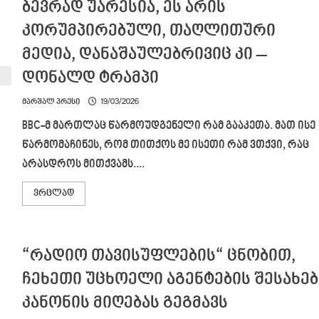
ბევრად უარესია, ეს არის
კორუმპირებული, თაღლითური
მედია, დანაშაულებრივიც კი –
დონალდ ტრამპი
მარშალ პრესი
19/03/2026
BBC-მ მართლაც წარმოუდგენელი რამ გააკეთა. მათ ისე
წარმომაჩინეს, რომ თითქოს მე ისეთი რამ ვთქვი, რაც
არასდროს მითქვამს....
Read
ვრცლად
more
about
BBC-
მ
წარმოუდგენელი
“რადიო თავისუფლების“ ცნობით,
რამ
გააკეთა
–
ჩეხეთი უცხოელი აგენტების შესახებ
ეს
აღარ
კანონის მიღებას გეგმავს
არის
უბრალოდ