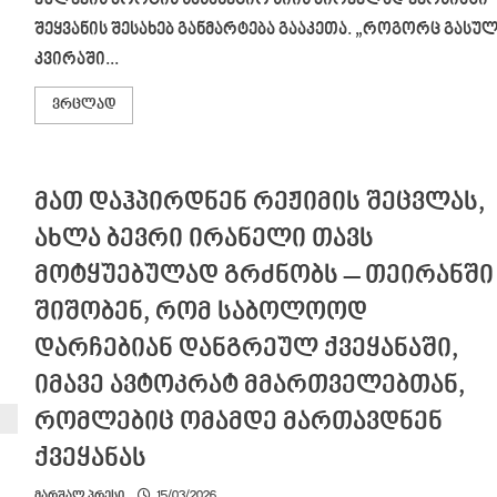
ყულევის პორტის სასანქციო სიის პირველად ვერსიაში
შეყვანის შესახებ განმარტება გააკეთა. „როგორც გასუ
კვირაში...
Read
ვრცლად
more
about
ევროკომისიის
პრესსპიკერმა,
კითხვაზე,
მათ დაჰპირდნენ რეჟიმის შეცვლას,
რა
სახის
დარღვევა
ახლა ბევრი ირანელი თავს
ხდებოდა
ყულევში,
მოტყუებულად გრძნობს – თეირანში
განაცხადა,
რომ
არ
შიშობენ, რომ საბოლოოდ
გააჩნია
შემთხვევის
დარჩებიან დანგრეულ ქვეყანაში,
დეტალები,
მაგრამ,
იმავე ავტოკრატ მმართველებთან,
“როგორც
წარმოუდგენია,
ასე
რომლებიც ომამდე მართავდნენ
ხდებოდა”
ქვეყანას
მარშალ პრესი
15/03/2026