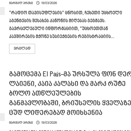
„ფეიკი“,
მარშალ პრესი
19/03/2026
ბევრად
უარესია,
“რადიო თავისუფლების“ ცნობით, ჩეხეთი უცხოელი
ეს
არის
აგენტების შესახებ კანონის მიღებას გეგმავს.
კორუმპირებული,
თაღლითური
გავრცელებული ინფორმაციით, “უცხოეთთან
მედია,
დანაშაულებრივიც
კავშირების მქონე სუბიექტების რეგისტრაციის...
კი
–
დონალდ
Read
ვრცლად
ტრამპი
more
about
“რადიო
თავისუფლების“
ცნობით,
გამოცემა El País-მა ურსულა ფონ დე
ჩეხეთი
უცხოელი
აგენტების
ლაიენი, კაია კალასი და მარკ რუტე
შესახებ
კანონის
ბოლო ათწლეულების
მიღებას
გეგმავს
განმავლობაში, ბრიუსელის ყველაზ
ცუდ ლიდერებად მოიხსენია
მარშალ პრესი
19/03/2026