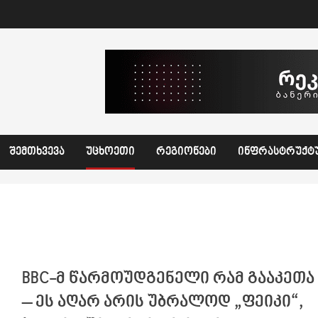
ᲨᲔᲛᲗᲮᲕᲔᲕᲐ
ᲣᲪᲮᲝᲔᲗᲘ
ᲠᲔᲒᲘᲝᲜᲔᲑᲘ
ᲘᲜᲤᲠᲐᲡᲢᲠᲣᲥᲢ
BBC-მ წარმოუდგენელი რამ გააკეთა
– ეს აღარ არის უბრალოდ „ფეიკი“,