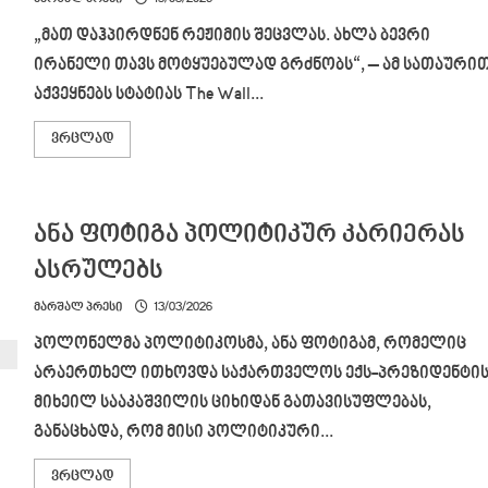
„მათ დაჰპირდნენ რეჟიმის შეცვლას. ახლა ბევრი
ირანელი თავს მოტყუებულად გრძნობს“, – ამ სათაური
აქვეყნებს სტატიას The Wall...
Read
ვრცლად
more
about
მათ
დაჰპირდნენ
რეჟიმის
ანა ფოტიგა პოლიტიკურ კარიერას
შეცვლას,
ახლა
ბევრი
ასრულებს
ირანელი
თავს
მოტყუებულად
მარშალ პრესი
13/03/2026
გრძნობს
–
პოლონელმა პოლიტიკოსმა, ანა ფოტიგამ, რომელიც
თეირანში
შიშობენ,
არაერთხელ ითხოვდა საქართველოს ექს-პრეზიდენტის
რომ
საბოლოოდ
მიხეილ სააკაშვილის ციხიდან გათავისუფლებას,
დარჩებიან
დანგრეულ
განაცხადა, რომ მისი პოლიტიკური...
ქვეყანაში,
იმავე
ავტოკრატ
Read
ვრცლად