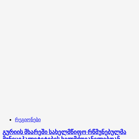
ჭარნალის
ადმინისტრაციულ
ერთეულში
მიმდინარე
ინფრასტრუქტურული
პროექტი
დაათვალიერა
რეგიონები
გურიის მხარეში სახელმწიფო რწმუნებულმა