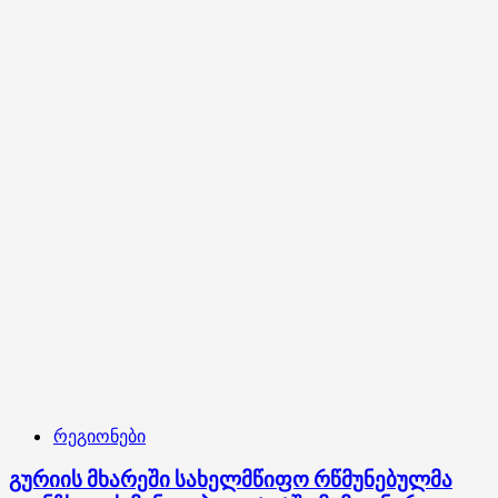
ჯუმათში
მამათა
მონასტერთან
მისასვლელი
გზის
სარეაბილიტაციო
სამუშაოებს
გაეცნო
რეგიონები
გურიის მხარეში სახელმწიფო რწმუნებულმა