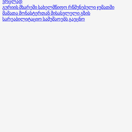
Read
ვრცლად
more
გურიის მხარეში სახელმწიფო რწმუნებული ჯუმათში
about
მამათა მონასტერთან მისასვლელი გზის
ხელვაჩაურის
სარეაბილიტაციო სამუშაოებს გაეცნო
მუნიციპალიტეტის
მერმა,
ზაზა
დიასამიძემ
აჭარისწყლის
ადმინისტრაციულ
ერთეულში
დასრულებული
ინფრასტრუქტურული
პროექტი
დაათვალიერა