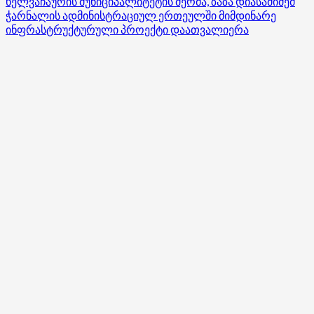
ხელვაჩაურის მუნიციპალიტეტის მერმა, ზაზა დიასამიძემ
about
ჭარნალის ადმინისტრაციულ ერთეულში მიმდინარე
გურიის
ინფრასტრუქტურული პროექტი დაათვალიერა
მხარეში
სახელმწიფო
რწმუნებული
ეროვნულ
სამხედრო
სამსახურში
ნებაყოფლობით
გაწვეულ
წვევამდელთა
ოჯახებს
შეხვდა