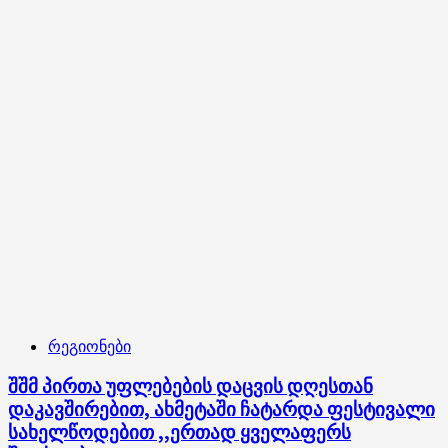
სპორტული
მოედნისა
და
გასართობი
საზოგადოებრივი
სკვერის
სამშენებლო
სამუშაოები
დაიწყო
რეგიონები
შშმ პირთა უფლებების დაცვის დღესთან
დაკავშირებით, ახმეტაში ჩატარდა ფესტივალი
სახელწოდებით ,,ერთად ყველაფერს