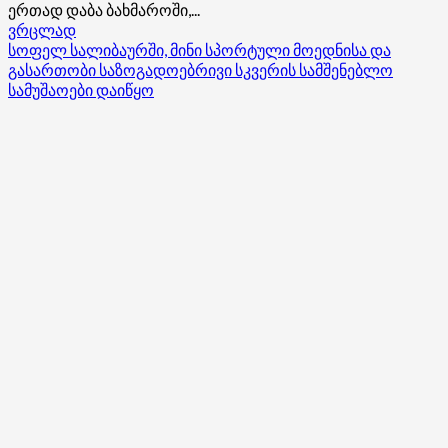
ერთად დაბა ბახმაროში,...
Read
ვრცლად
more
სოფელ სალიბაურში, მინი სპორტული მოედნისა და
about
გასართობი საზოგადოებრივი სკვერის სამშენებლო
გურიის
სამუშაოები დაიწყო
მხარეში
სახელმწიფო
რწმუნებული
დაბა
ბახმაროში
არსებულ
მდგომარეობას
ადგილზე
გაეცნო