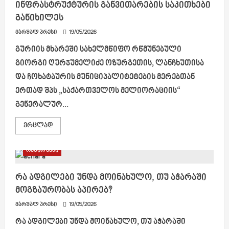
ინფრასტრუქტურის განვითარების საკითხები
თემატური
ღონისძიება
განიხილეს
გაიმართა
მარშალ პრესი
19/05/2026
გურიის მხარეში სახელმწიფო რწმუნებული
გიორგი ღურჯუმელიძე ოზურგეთის, ლანჩხუთისა
და ჩოხატაურის მუნიციპალიტეტების მერებთან
ერთად შპს „საქართველოს მელიორაციის“
გენერალურ...
Read
ვრცლად
more
about
გურიის
რეგიონები
რეგიონში
სამელიორაციო
ინფრასტრუქტურის
განვითარების
რა ადგილები უნდა მოინახულო, თუ აჭარაში
საკითხები
მოგზაურობას აპირებ?
განიხილეს
მარშალ პრესი
19/05/2026
რა ადგილები უნდა მოინახულო, თუ აჭარაში