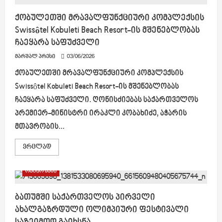
პატრონიანი
ძაღლების
სტერილიზაციისა
ქობულეთში მრავალფუნქციური კომპლექსის
და
Swissôtel Kobuleti Beach Resort-ის მშენებლობას
ჩიპირების
პროცესის
ჩაეყარა საფუძველი
ორგანიზაციული
საკითხები
მარშალ პრესი
განიხილეს
03/06/2026
ქობულეთში მრავალფუნქციური კომპლექსის
Swissôtel Kobuleti Beach Resort-ის მშენებლობას
ჩაეყარა საფუძველი. ღონისძიებას საქართველოს
პრემიერ-მინისტრი ირაკლი კობახიძე, აჭარის
მთავრობის...
Read
ვრცლად
more
about
ქობულეთში
რეგიონები
მრავალფუნქციური
კომპლექსის
Swissôtel
Kobuleti
ბათუმში საქართველოს პირველი
Beach
ახალგაზრდული ოლიმპიური ფესტივალი
Resort-
ის