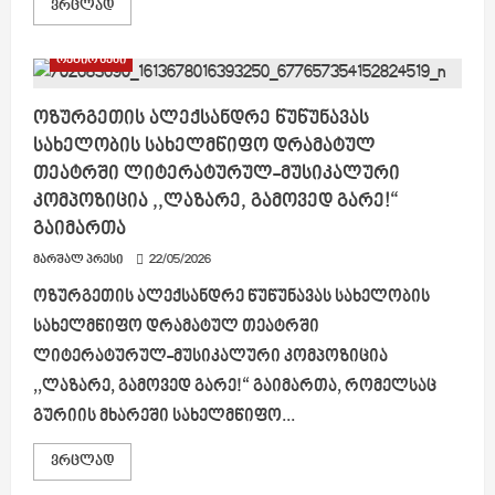
Read
ვრცლად
more
about
ხელვაჩაურის
რეგიონები
კულტურის
ცენტრში,
აჭარის
რეგიონში
ოზურგეთის ალექსანდრე წუწუნავას
სიმღერისა
სახელობის სახელმწიფო დრამატულ
და
ცეკვის
თეატრში ლიტერატურულ-მუსიკალური
ბავშვთა
ფოლკლორული
კომპოზიცია ,,ლაზარე, გამოვედ გარე!“
ანსამბლების
ოლიმპიადის
გაიმართა
პირველი
ეტაპი
მარშალ პრესი
22/05/2026
ჩატარდა
ოზურგეთის ალექსანდრე წუწუნავას სახელობის
სახელმწიფო დრამატულ თეატრში
ლიტერატურულ-მუსიკალური კომპოზიცია
,,ლაზარე, გამოვედ გარე!“ გაიმართა, რომელსაც
გურიის მხარეში სახელმწიფო...
Read
ვრცლად
more
about