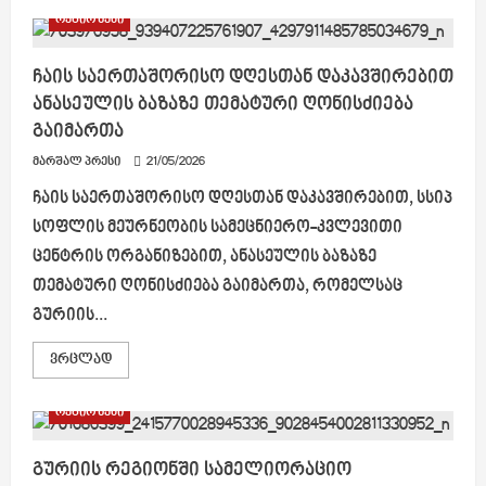
ოზურგეთის
რეგიონები
ალექსანდრე
წუწუნავას
სახელობის
სახელმწიფო
ჩაის საერთაშორისო დღესთან დაკავშირებით
დრამატულ
ანასეულის ბაზაზე თემატური ღონისძიება
თეატრში
ლიტერატურულ-
გაიმართა
მუსიკალური
კომპოზიცია
მარშალ პრესი
,,ლაზარე,
21/05/2026
გამოვედ
გარე!“
ჩაის საერთაშორისო დღესთან დაკავშირებით, სსიპ
გაიმართა
სოფლის მეურნეობის სამეცნიერო-კვლევითი
ცენტრის ორგანიზებით, ანასეულის ბაზაზე
თემატური ღონისძიება გაიმართა, რომელსაც
გურიის...
Read
ვრცლად
more
about
ჩაის
რეგიონები
საერთაშორისო
დღესთან
დაკავშირებით
ანასეულის
გურიის რეგიონში სამელიორაციო
ბაზაზე