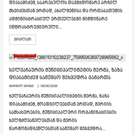
დიასამიძემ, საკრებულოს თავმჯდომარე არჩილ
მხეიძესთან ერთად, ახალშენისა და ორთაბათუმის
ადმინისტრაციულ ერთეულებში მიმდინარე
ინფრასტრუქტურული...
Read
ვრცლად
more
about
ხელვაჩაურის
რეგიონები
მუნიციპალიტეტის
მერმა
ზაზა
დიასამიძემ
ხელვაჩაურის მუნიციპალიტეტის მერმა, ზაზა
ახალშენისა
დიასამიძემ სამუშაო შეხვედრა გამართა
და
ორთაბათუმის
ადმინისტრაციულ
მარშალ პრესი
08/06/2026
ერთეულებში
მიმდინარე
ხელვაჩაურის მუნიციპალიტეტის მერმა, ზაზა
ინფრასტრუქტურული
პროექტები
დიასამიძემ, მოადგილეებთან ერთად, მერიის
მოინახულა
სამსახურების, მუნიციპალური ორგანიზაციების
ხელმძღვანელებთან და მერის
წარმომადგენლებთან სამუშაო შეხვედრა...