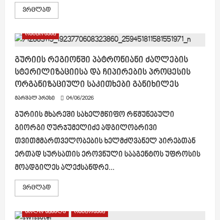
Read
ვრცლად
more
about
ხელვაჩაურის
რეგიონები
მუნიციპალიტეტის
მერმა,
ზაზა
დიასამიძემ
გურიის რეგიონში პატრონიანი ძაღლების
სამუშაო
სტერილიზაციისა და ჩიპირების პროცესის
შეხვედრა
გამართა
ორგანიზაციული საკითხები განიხილეს
მარშალ პრესი
04/06/2026
გურიის მხარეში სახელმწიფო რწმუნებული
გიორგი ღურჯუმელიძე ადგილობრივი
თვითმმართველობების ხელმძღვანელ პირებთან
ერთად სურსათის ეროვნული სააგენტოს უფროსის
მოადგილეს ალექსანდრე...
Read
ვრცლად
more
about
გურიის
ბოლო სიახლე
რეგიონები
რეგიონში