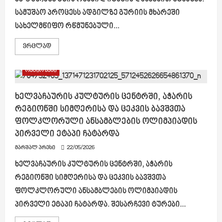
სამუშაო პროცესს ადგილზე გურიის მხარეში
სახელმწიფო რწმუნებული...
Read
ვრცლად
more
about
ოზურგეთის
რეგიონები
მუნიციპალიტეტში
სოფელ
ძიმითის
მე-3
ხელვაჩაურის კულტურის ცენტრში, აჭარის
ქუჩაზე
რეგიონში სიმღერისა და ცეკვის ბავშვთა
გზის
რეაბილიტაცია
ფოლკლორული ანსამბლების ოლიმპიადის
დასკვნით
ეტაპზეა
პირველი ეტაპი ჩატარდა
მარშალ პრესი
22/05/2026
ხელვაჩაურის კულტურის ცენტრში, აჭარის
რეგიონში სიმღერისა და ცეკვის ბავშვთა
ფოლკლორული ანსამბლების ოლიმპიადის
პირველი ეტაპი ჩატარდა. შესარჩევი ტურები...