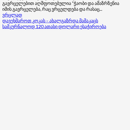
გავრცელებით აღშფოთებულია “ჭაობი და ამაზრზენია
იმის გავრცელება, რაც ვრცელდება და რასაც...
Read
ვრცლად
more
დავეხმაროთ კოკას – ახალგაზრდა მამაკაცს
about
სამკურნალოდ 120 ათასი დოლარი ესაჭიროება
ხატია
დეკანოიძე
ნიკა
მელიას
საუბრის
ჩანაწერის
გავრცელებით
აღშფოთებულია