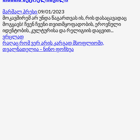
მარშალ პრესი
09/01/2023
მოკავშირემ არ უნდა წაგართვას ის, რის დასაცავადაც
მოგყავს! ჩვენ ჩვენი თვითმყოფადობის, ეროვნული
იდენტობის, კულტურისა და რელიგიის დაცვით...
Read
ვრცლად
more
რაღაც რომ ვერ არის კარგად მსოფლიოში,
about
თვალნათელია – ნინო ფოჩხუა
გვინდა
გადავრჩეთ?!
მაშინ
ლიბერალური
იდეოლოგიისა
და
აგენტოკრატიის
საფრთხეებთან
დაპირისპირება
ჩვენი
ქვეყნის
მთავარ
ეროვნულ
ამოცანად