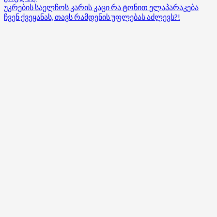
more
უკრების საელჩოს კარის კაცი რა ტონით ელაპარაკება
about
ჩვენ ქვეყანას, თავს რამდენის უფლებას აძლევს?!
ნიკა
მელიას
საუბრის
ფარული
ჩანაწერი
გაუვრცელეს