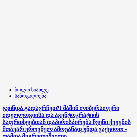
მიუღებელი,
ტრადიციული
ელიტების
„ჩარეცხვა“
ბოლო სიახლე
საზოგადოება
გვინდა გადავრჩეთ?! მაშინ ლიბერალური
იდეოლოგიისა და აგენტოკრატიის
საფრთხეებთან დაპირისპირება ჩვენი ქვეყნის
მთავარ ეროვნულ ამოცანად უნდა ვაქციოთ –
თამთა მეგრელიშვილი