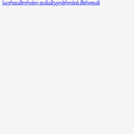
მუქარები
საერთაშორისო თანამეგობრობის მხრიდან
არაა
გასაკვირი,
არც
შავი
სიები.
ახლა
„მაგნიტსკის
სია“
აიტაცეს