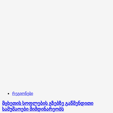
რომ
ვერ
არის
კარგად
მსოფლიოში,
თვალნათელია
–
ნინო
ფოჩხუა
რეგიონები
მცხეთის სოფლების გზებზე გაწმენდითი
სამუშაოები მიმდინარეობს