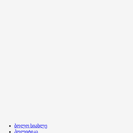
ქვეყანას,
თავს
რამდენის
უფლებას
აძლევს?!
ბოლო სიახლე
პოლიტიკა