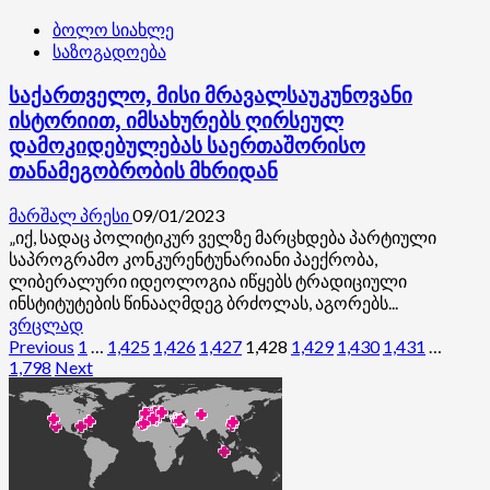
ბოლო სიახლე
საზოგადოება
საქართველო, მისი მრავალსაუკუნოვანი
ისტორიით, იმსახურებს ღირსეულ
დამოკიდებულებას საერთაშორისო
თანამეგობრობის მხრიდან
მარშალ პრესი
09/01/2023
„იქ, სადაც პოლიტიკურ ველზე მარცხდება პარტიული
საპროგრამო კონკურენტუნარიანი პაექრობა,
ლიბერალური იდეოლოგია იწყებს ტრადიციული
ინსტიტუტების წინააღმდეგ ბრძოლას, აგორებს...
Read
ვრცლად
more
ჩანაწერების
Previous
1
…
1,425
1,426
1,427
1,428
1,429
1,430
1,431
…
about
1,798
Next
გვერდებათ
საქართველო,
მისი
დაშლა
მრავალსაუკუნოვანი
ისტორიით,
იმსახურებს