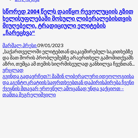
სწორედ 2004 წელს დაიწყო რევოლუციის გზით
ხელისუფლებაში მოსული ლიბერალებისთვის
მიუღებელი, ტრადიციული ელიტების
„ჩარეცხვა“
მარშალ პრესი
09/01/2023
„საქართველოში ელიტებთან დაკავშირებულ საკითხებზე
და მათ შორის პრობლემებზე არაერთხელ გამომითქვამს
აზრი, თუმცა ამ თემის სიღრმისეულად განხილვა ჩვენთან...
Read
ვრცლად
more
გვინდა გადავრჩეთ?! მაშინ ლიბერალური იდეოლოგიისა
about
და აგენტოკრატიის საფრთხეებთან დაპირისპირება ჩვენი
სწორედ
ქვეყნის მთავარ ეროვნულ ამოცანად უნდა ვაქციოთ –
2004
თამთა მეგრელიშვილი
წელს
დაიწყო
რევოლუციის
გზით
ხელისუფლებაში
მოსული
ლიბერალებისთვის