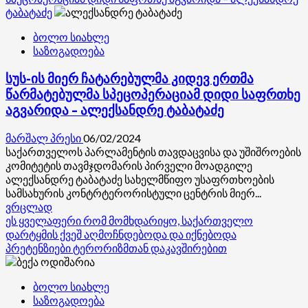
„ქართული
ტაბატაძე
ოცნების“
ბოლო სიახლე
კომუნიკაციების
საზოგადოება
დეპარტამენტი:
„საერთაშორისო
სუს-ის მიერ ჩატარებულმა კიდევ ერთმა
გამჭვირვალობის“
უფროსი
წარმატებულმა სპეცოპერაციამ დიდი საფრთხე
მკვლევარი
აგვარიდა – ალექსანდრე ტაბატაძე
და
„სირცხვილიას“
მარშალ პრესი
06/02/2024
აქტივისტი
საქართველოს პარლამენტის თავდაცვისა და უშიშროების
სუს-
კომიტეტის თავმჯდომარის პირველი მოადგილე
ის
ალექსანდრე ტაბატაძე სახელმწიფო უსაფრთხოების
მიერ
სამსახურის კონტრტერორისტული ცენტრის მიერ...
უკრაინიდან
Read
ვრცლად
საქართველოს
more
ეს ყველაფერი რომ მომხდარიყო, საქართველო
გავლით
about
დარტყმის ქვეშ აღმოჩნდებოდა და იქნებოდა
რუსეთში
სუს-
პრეტენზიები ტერორიზმთან დაკავშირებით
ასაფეთქებელი
ის
ნივთიერებების
მიერ
გატანის
ბოლო სიახლე
ჩატარებულმა
მცდელობის
საზოგადოება
კიდევ