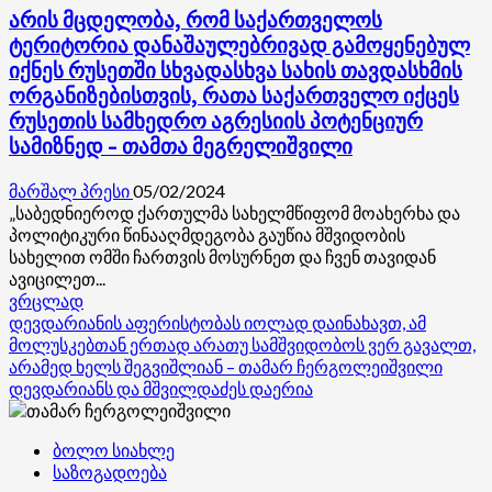
არის მცდელობა, რომ საქართველოს
ასაფეთქებელი
მოწყობილობის
ტერიტორია დანაშაულებრივად გამოყენებულ
გამომგზავნ
იქნეს რუსეთში სხვადასხვა სახის თავდასხმის
ოდესელ
ორგანიზებისთვის, რათა საქართველო იქცეს
ანდრეი
რუსეთის სამხედრო აგრესიის პოტენციურ
შარაშიძეს
სამიზნედ – თამთა მეგრელიშვილი
მიხეილ
სააკაშვილთან
მარშალ პრესი
05/02/2024
„საბედნიეროდ ქართულმა სახელმწიფომ მოახერხა და
პოლიტიკური წინააღმდეგობა გაუწია მშვიდობის
სახელით ომში ჩართვის მოსურნეთ და ჩვენ თავიდან
ავიცილეთ...
Read
ვრცლად
more
დევდარიანის აფერისტობას იოლად დაინახავთ, ამ
about
მოლუსკებთან ერთად არათუ სამშვიდობოს ვერ გავალთ,
არის
არამედ ხელს შეგვიშლიან – თამარ ჩერგოლეიშვილი
მცდელობა,
დევდარიანს და მშვილდაძეს დაერია
რომ
საქართველოს
ბოლო სიახლე
ტერიტორია
საზოგადოება
დანაშაულებრივად