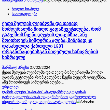
შოშიაშვილის
ბოლო სიახლე
სტატუსზე
საზოგადოება
–
თანამშრომლის
ქეთი მელუას ლეიბლმა და თავად
აზრის
გამოხატვას
მომღერალმა მიიღო გადაწყვეტილება, რომ
ჩვენ
გააუქმოს ჩვენი დუეტის ლიცენზია, ანუ
არ
მოითხოვეს სიმღერის აღება, მიზეზად კი
ვაკონტროლებთ
დასახელდა ქართული LGBT
ორგანიზაციებისგან მიღებული საჩივრების
სიმრავლე
მარშალ პრესი
07/02/2024
ქეთი მელუას ლეიბლმა და თავად მომღერალმა მიიღო
გადაწყვეტილება, რომ გააუქმოს ჩვენი დუეტის ლიცენზია,
ანუ მოითხოვეს სიმღერის აღება....
Read
ვრცლად
more
ღამის კლუბი “ბასიანი” ახალგაზრდა გოგონას
about
გარდაცვალებასთან დაკავშირებით გავრცელებულ
ქეთი
ინფორმაციაზე განცხადებას ავრცელებს
მელუას