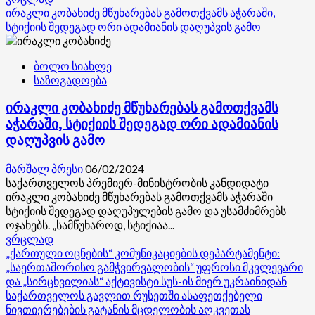
more
ირაკლი კობახიძე მწუხარებას გამოთქვამს აჭარაში,
about
სტიქიის შედეგად ორი ადამიანის დაღუპვის გამო
წესის
აგებაზე
ბოლო სიახლე
ვიყავი,
საზოგადოება
18
წლის
ირაკლი კობახიძე მწუხარებას გამოთქვამს
გოგონა
გარდაიცვალა
აჭარაში, სტიქიის შედეგად ორი ადამიანის
კლუბური
დაღუპვის გამო
ნარკოტიკით
–
მარშალ პრესი
06/02/2024
მამა
საქართველოს პრემიერ-მინისტრობის კანდიდატი
შალვა
ირაკლი კობახიძე მწუხარებას გამოთქვამს აჭარაში
კეკელია
სტიქიის შედეგად დაღუპულების გამო და უსამძიმრებს
კლუბ
ოჯახებს. „სამწუხაროდ, სტიქიაა...
“ბასიანზე”
Read
ვრცლად
(ვიდეო)
more
„ქართული ოცნების“ კომუნიკაციების დეპარტამენტი:
about
„საერთაშორისო გამჭვირვალობის“ უფროსი მკვლევარი
ირაკლი
და „სირცხვილიას“ აქტივისტი სუს-ის მიერ უკრაინიდან
კობახიძე
საქართველოს გავლით რუსეთში ასაფეთქებელი
მწუხარებას
ნივთიერებების გატანის მცდელობის აღკვეთას