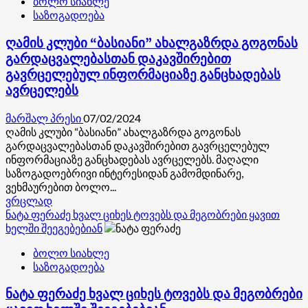
ბოლო სიახლე
ლეიბლმა
საზოგადოება
და
თავად
ღამის კლუბი “ბასიანი” ახალგაზრდა გოგონას
მომღერალმა
მიიღო
გარდაცვალებასთან დაკავშირებით
გადაწყვეტილება,
გავრცელებულ ინფორმაციაზე განცხადებას
რომ
ავრცელებს
გააუქმოს
ჩვენი
მარშალ პრესი
07/02/2024
დუეტის
ღამის კლუბი “ბასიანი” ახალგაზრდა გოგონას
ლიცენზია,
გარდაცვალებასთან დაკავშირებით გავრცელებულ
ანუ
ინფორმაციაზე განცხადებას ავრცელებს. მაღალი
მოითხოვეს
საზოგადოებრივი ინტერესიდან გამომდინარე,
სიმღერის
ვეხმაურებით ბოლო...
აღება,
Read
ვრცლად
მიზეზად
more
ნატა ფერაძე ხვალ ციხეს ტოვებს და მეგობრები ყავით
კი
about
ხელში შეეგებებიან
დასახელდა
ღამის
ქართული
ბოლო სიახლე
კლუბი
LGBT
საზოგადოება
“ბასიანი”
ორგანიზაციებისგან
ახალგაზრდა
მიღებული
ნატა ფერაძე ხვალ ციხეს ტოვებს და მეგობრები
გოგონას
საჩივრების
გარდაცვალებასთან