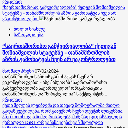
Read
ვრცლად
more
“საერთაშორისო გამჭვირვალობა” ქეთევან შოშიაშვილის
about
სტატუსზე – თანამშრომლის აზრის გამოხატვას ჩვენ არ
თეთნულდი
ვაკონტროლებთ
შეიძენს
ბოლო სიახლე
იმ
საზოგადოება
პოტენციალს,
რაც
“საერთაშორისო გამჭვირვალობა” ქეთევან
მას
აქვს
შოშიაშვილის სტატუსზე – თანამშრომლის
და
აზრის გამოხატვას ჩვენ არ ვაკონტროლებთ
ნამდვილად
გახდება
მარშალ პრესი
07/02/2024
ერთ-
თანამშრომლის აზრის გამოხატვას ჩვენ არ
ერთი
ვაკონტროლებთ – ასე პასუხობს “საერთაშორისო
ყველაზე
გამჭვირვალობა საქართველო” ორგამიზაციის
მიმზიდველი
თანამშრომლის და “სირცხვილია”-ს აქტივისტის,...
ადგილი
Read
ვრცლად
სრიალის
more
ქეთი მელუას ლეიბლმა და თავად მომღერალმა მიიღო
მოყვარულებისთვის
about
გადაწყვეტილება, რომ გააუქმოს ჩვენი დუეტის ლიცენზია,
–
“საერთაშორისო
ანუ მოითხოვეს სიმღერის აღება, მიზეზად კი დასახელდა
სოზარ
გამჭვირვალობა”
ქართული LGBT ორგანიზაციებისგან მიღებული
სუბარი
ქეთევან
საჩივრების სიმრავლე