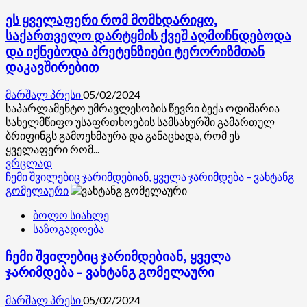
აღკვეთას
ერთმა
აკრიტიკებს
ეს ყველაფერი რომ მომხდარიყო,
წარმატებულმა
სპეცოპერაციამ
საქართველო დარტყმის ქვეშ აღმოჩნდებოდა
დიდი
და იქნებოდა პრეტენზიები ტერორიზმთან
საფრთხე
დაკავშირებით
აგვარიდა
–
მარშალ პრესი
05/02/2024
ალექსანდრე
საპარლამენტო უმრავლესობის წევრი ბექა ოდიშარია
ტაბატაძე
სახელმწიფო უსაფრთხოების სამსახურში გამართულ
ბრიფინგს გამოეხმაურა და განაცხადა, რომ ეს
ყველაფერი რომ...
Read
ვრცლად
more
ჩემი შვილებიც ჯარიმდებიან, ყველა ჯარიმდება – ვახტანგ
about
გომელაური
ეს
ბოლო სიახლე
ყველაფერი
საზოგადოება
რომ
მომხდარიყო,
ჩემი შვილებიც ჯარიმდებიან, ყველა
საქართველო
დარტყმის
ჯარიმდება – ვახტანგ გომელაური
ქვეშ
აღმოჩნდებოდა
მარშალ პრესი
05/02/2024