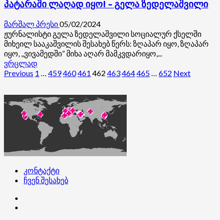
არათუ
პატარაში ლაღად იყო! – გელა ზედელაშვილი
სამშვიდობოს
ვერ
მარშალ პრესი
05/02/2024
გავალთ,
ჟურნალისტი გელა ზედელაშვილი სოციალურ ქსელში
არამედ
მიხეილ სააკაშვილის შესახებ წერს: ზღაპარ იყო, ზღაპარ
ხელს
იყო, ,,ვივამედში” მიხა აღარ მამკვდარიყო,...
შეგვიშლიან
Read
ვრცლად
–
more
ჩანაწერების
Previous
1
…
459
460
461
462
463
464
465
…
652
Next
თამარ
about
გვერდებათ
ჩერგოლეიშვილი
ზღაპარ
დევდარიანს
იყო,
დაშლა
და
ზღაპარ
მშვილდაძეს
იყო,
დაერია
,,ვივამედში”
მიხა
აღარ
მამკვდარიყო,
დიდ
კონტაქტი
ტაშტშია
ჩვენ შესახებ
არ
კონტაქტი
ეტია,
ჩვენ
პატარაში
შესახებ
ლაღად