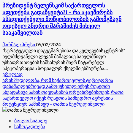
პრეზიდენტ ზელენსკიმ საქართველოს
წიგნები,
რომელშიც
აფეთქება გადაწყვიტა?! – რა აკავშირებს
ბევრი
ასაფეთქებელი მოწყობილობის გამომგზავნ
მავნებლური
ოდესელ ანდრეი შარაშიძეს მიხეილ
რამ
სააკაშვილთან
წერია
–
მარშალ პრესი
05/02/2024
კარგია,
“სტრატეგიული დაგეგმარებისა და კვლევების ცენტრის”
რომ
ხელმძღვანელი ლევან მამალაძე სახელმწიფო
ბავშვებს
უსსაფრთხოების სამსახურის მიერ ჩატარებულ
ზოგიერთი
სპეცოპერაციას სოციალურ ქსელში ეხმაურება:...
რამის
Read
ვრცლად
შინაარსი
more
არის მცდელობა, რომ საქართველოს ტერიტორია
არ
about
დანაშაულებრივად გამოყენებულ იქნეს რუსეთში
გამოაქვთ,
პრეზიდენტ
სხვადასხვა სახის თავდასხმის ორგანიზებისთვის, რათა
ისეთი
ზელენსკიმ
საქართველო იქცეს რუსეთის სამხედრო აგრესიის
რაღაცები
საქართველოს
პოტენციურ სამიზნედ – თამთა მეგრელიშვილი
წერია
აფეთქება
გადაწყვიტა?!
ბოლო სიახლე
–
რა
საზოგადოება
აკავშირებს