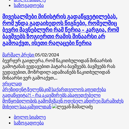
საზოგადოება
წერეთელზე
ვაპირებ
პრობლემები
–
მივესალმები მინისტრის გადაწყვეტილებას,
თეა
გვაქვს
წულუკიანი
–
რომ უნდა გადაიხედოს წიგნები, რომელშიც
კახა
ბევრი მავნებლური რამ წერია – კარგია, რომ
კალაძე
ბავშვებს ზოგიერთი რამის შინაარსი არ
გამოაქვთ, ისეთი რაღაცები წერია
მარშალ პრესი
05/02/2024
ბევრჯერ გაიჟღერა, რომ წაკითხულიდან შინაარსის
გამოტანას ვედავებით პატარა ბავშვებს. ბავშვებს რას
ვედავებით, მოზრდილ ადამიანებს წაკითხულიდან
შინაარსი ვერ გამოაქვთ,...
Read
ვრცლად
more
პრეზიდენტ ზელენსკიმ საქართველოს აფეთქება
about
გადაწყვიტა?! – რა აკავშირებს ასაფეთქებელი
მივესალმები
მოწყობილობის გამომგზავნ ოდესელ ანდრეი შარაშიძეს
მინისტრის
მიხეილ სააკაშვილთან
გადაწყვეტილებას,
ბოლო სიახლე
რომ
საზოგადოება
უნდა
გადაიხედოს