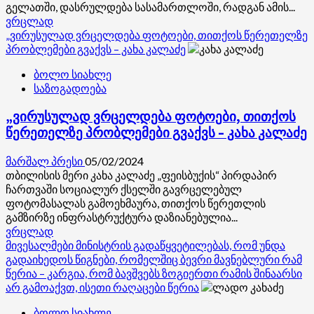
გელათში, დასრულდება სასამართლოში, რადგან ამის...
Read
ვრცლად
more
„ვირუსულად ვრცელდება ფოტოები, თითქოს წერეთელზე
about
პრობლემები გვაქვს – კახა კალაძე
ნებისმიერი
ბოლო სიახლე
ადამიანის
საზოგადოება
საჯარო
განცხადება,
„ვირუსულად ვრცელდება ფოტოები, თითქოს
რომელიც
დაგვწამებს
წერეთელზე პრობლემები გვაქვს – კახა კალაძე
ცილს,
რომ
მარშალ პრესი
05/02/2024
ჩვენ
თბილისის მერი კახა კალაძე „ფეისბუქის“ პირდაპირ
ამჟამად
ჩართვაში სოციალურ ქსელში გავრცელებულ
რაღაცას
ფოტომასალას გამოეხმაურა, თითქოს წერეთლის
ვაფუჭებთ
გამზირზე ინფრასტრუქტურა დაზიანებულია...
გელათში,
Read
ვრცლად
დასრულდება
more
მივესალმები მინისტრის გადაწყვეტილებას, რომ უნდა
სასამართლოში,
about
გადაიხედოს წიგნები, რომელშიც ბევრი მავნებლური რამ
„ვირუსულად
რადგან
წერია – კარგია, რომ ბავშვებს ზოგიერთი რამის შინაარსი
ვრცელდება
ამის
არ გამოაქვთ, ისეთი რაღაცები წერია
ფოტოები,
მოთმენას
ბოლო სიახლე
თითქოს
აღარ