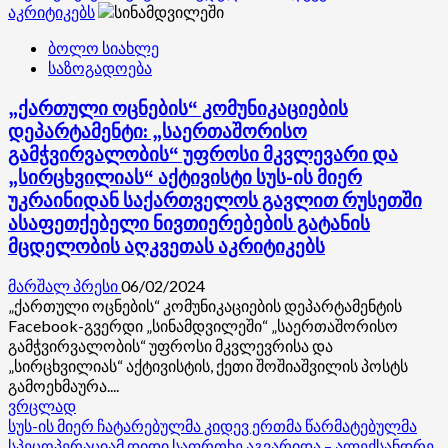
გამოთქვამს
აკრიტიკებს
აჭარაში,
ბოლო სიახლე
სტიქიის
საზოგადოება
შედეგად
ორი
„ქართული ოცნების“ კომუნიკაციების
ადამიანის
დაღუპვის
დეპარტამენტი: „საერთაშორისო
გამო
გამჭვირვალობის“ უფროსი მკვლევარი და
„სირცხვილიას“ აქტივისტი სუს-ის მიერ
უკრაინიდან საქართველოს გავლით რუსეთში
ასაფეთქებელი ნივთიერებების გატანის
მცდელობის აღკვეთას აკრიტიკებს
მარშალ პრესი
06/02/2024
„ქართული ოცნების“ კომუნიკაციების დეპარტამენტის
Facebook-გვერდი „სინამდვილეში“ „საერთაშორისო
გამჭვირვალობის“ უფროსი მკვლევრისა და
„სირცხვილიას“ აქტივისტის, ქეთი შოშიაშვილის პოსტს
გამოეხმაურა....
Read
ვრცლად
more
სუს-ის მიერ ჩატარებულმა კიდევ ერთმა წარმატებულმა
about
სპეცოპერაციამ დიდი საფრთხე აგვარიდა – ალექსანდრე