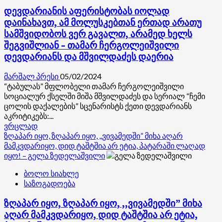
გამოყენებულ
დევდარიანის აფერისტობას იოლად
იქნეს
რუსეთში
დაინახავთ, ამ მოლუსკებთან ერთად არათუ
სხვადასხვა
სამშვიდობოს ვერ გავალთ, არამედ ხელს
სახის
შეგვიშლიან – თამარ ჩერგოლეიშვილი
თავდასხმის
დევდარიანს და მშვილდაძეს დაერია
ორგანიზებისთვის,
რათა
მარშალ პრესი
05/02/2024
საქართველო
“ტაბულას” მფლობელი თამარ ჩერგოლეიშვილი
იქცეს
სოციალურ ქსელში მიშა მშვილდაძეს და სერიალ “ჩემი
რუსეთის
ცოლის დაქალების” სცენარისტს ქეთი დევდარიანს
სამხედრო
აკრიტიკებს:...
აგრესიის
Read
ვრცლად
პოტენციურ
more
ზღაპარ იყო, ზღაპარ იყო, ,,ვივამედში” მიხა აღარ
სამიზნედ
about
მამკვდარიყო, დიდ ტაშტშია არ ეტია, პატარაში ლაღად
–
დევდარიანის
იყო! – გელა ზედელაშვილი
თამთა
აფერისტობას
მეგრელიშვილი
ბოლო სიახლე
იოლად
საზოგადოება
დაინახავთ,
ამ
ზღაპარ იყო, ზღაპარ იყო, ,,ვივამედში” მიხა
მოლუსკებთან
ერთად
აღარ მამკვდარიყო, დიდ ტაშტშია არ ეტია,