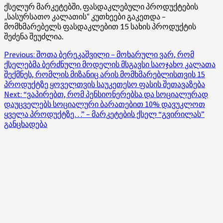
ქსელურ მარკეტებში, ფასდაკლებული პროდუქტების
„სასურსათო კალათის“ კუთხეები გაკეთდა –
მომხმარებელს ფასდაკლებით 15 სახის პროდუქტის
შეძენა შეუძლია.
Post
Previous:
შოთა ბერეკაშვილი – მოხარული ვარ, რომ
ქსელებმა ბერძნული მოდელის მსგავსი საოჯახო კალათა
navigation
შექმნეს, რომლის მიზანიც არის მომხმარებლისთვის 15
პროდუქტზე ყოველთვის საუკეთესო ფასის შეთავაზება
Next:
“ვაპირებთ, რომ პენსიონერებსა და სოციალურად
დაუცველებს სოციალური ბარათებით 10% დავუკლოთ
ყველა პროდუქტზე…” – მარკეტების ქსელ “გვირილას”
განცხადება