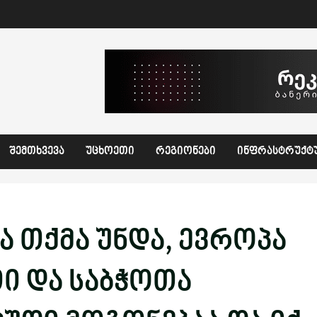
ᲨᲔᲛᲗᲮᲕᲔᲕᲐ
ᲣᲪᲮᲝᲔᲗᲘ
ᲠᲔᲒᲘᲝᲜᲔᲑᲘ
ᲘᲜᲤᲠᲐᲡᲢᲠᲣᲥᲢ
ა თქმა უნდა, ევროპა
ი და საბჭოთა