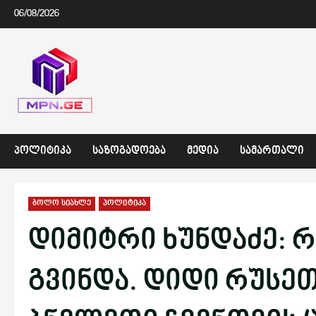
Skip
06/08/2026
to
content
ᲞᲝᲚᲘᲢᲘᲙᲐ
ᲡᲐᲖᲝᲒᲐᲓᲝᲔᲑᲐ
ᲛᲔᲓᲘᲐ
ᲡᲐᲛᲐᲠᲗᲐᲚᲘ
ბოლო სიახლე
პოლიტიკა
დიმიტრი ხუნდაძე: რ
გვინდა. დიდი რუსეთ