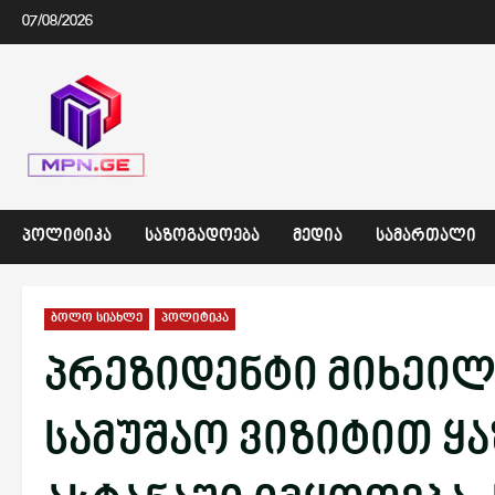
Skip
07/08/2026
to
content
ᲞᲝᲚᲘᲢᲘᲙᲐ
ᲡᲐᲖᲝᲒᲐᲓᲝᲔᲑᲐ
ᲛᲔᲓᲘᲐ
ᲡᲐᲛᲐᲠᲗᲐᲚᲘ
ბოლო სიახლე
პოლიტიკა
პრეზიდენტი მიხეი
სამუშაო ვიზიტით ყ