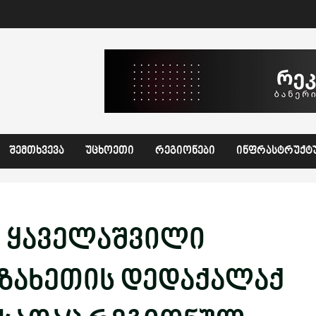
ᲨᲔᲛᲗᲮᲕᲔᲕᲐ
ᲣᲪᲮᲝᲔᲗᲘ
ᲠᲔᲒᲘᲝᲜᲔᲑᲘ
ᲘᲜᲤᲠᲐᲡᲢᲠᲣᲥᲢ
ლ ყაველაშვილი
აზახეთის დედაქალაქ