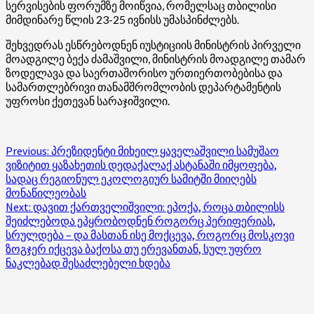
სერვისების ფორუმზე მოიწვია, რომელსაც თბილისი
მიმდინარე წლის 23-25 ივნისს უმასპინძლებს.
შეხვედრას ესწრებოდნენ იუსტიციის მინისტრის პირველი
მოადგილე ბექა ძამაშვილი, მინისტრის მოადგილე თამარ
ზოდელავა და საერთაშორისო ურთიერთობებისა და
სამართლებრივი თანამშრომლობის დეპარტამენტის
უფროსი ქეთევან სარაჯიშვილი.
Post
Previous:
პრეზიდენტი მიხეილ ყაველაშვილი სამუშაო
ვიზიტით ყაზახეთის დედაქალაქ ასტანაში იმყოფება,
navigation
სადაც რეგიონულ ეკოლოგიურ სამიტში მიიღებს
მონაწილეობას
Next:
დავით ქართველიშვილი: ეპოქა, როცა თბილისს
შეიძლებოდა ეპყრობოდნენ როგორც პერიფერიას,
სრულდება – და მასთან ისე მოქცევა, როგორც მოსკოვი
ზოგჯერ იქცევა ბაქოსა თუ ერევანთან, სულ უფრო
ნაკლებად შესაძლებელი ხდება