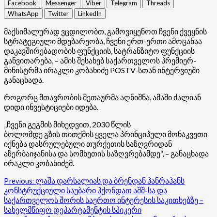
Facebook
Messenger
Viber
Telegram
Threads
WhatsApp
Twitter
LinkedIn
მაქსიმალურად ვცდილობთ, გამოვიყენოთ ჩვენი ქვეყნის
სტრატეგიული მდებარეობა, ჩვენი ერთ-ერთი ამოცანაა
დაკავშირებადობის ფუნქციის, სატრანზიტო ფუნქციის
განვითარება, – ამის შესახებ საქართველოს პრემიერ-
მინისტრმა ირაკლი კობახიძე POSTV-სთან ინტერვიუში
განაცხადა.
როგორც მთავრობის მეთაურმა აღნიშნა, ამაში ძალიან
დიდი ინვესტიციები იდება.
„ჩვენი გეგმის მიხედვით, 2030 წლის
ბოლომდე გზის თითქმის ყველა პრინციპული მონაკვეთი
იქნება დასრულებული თურქეთის საზღვრიდან
აზერბაიჯანისა და სომხეთის საზღვრებამდე“, – განაცხადა
ირაკლი კობახიძემ.
Post
Previous:
ლაშა დარსალიას და ბრენდან ჰანრაჰანს
კონსტრუქციული საუბარი ჰქონდათ აშშ-სა და
navigation
საქართველოს შორის საერთო ინტერესის საკითხებზე –
სახელმწიფო დეპარტამენტის სპიკერი