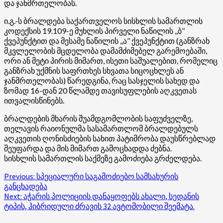
და ჯანმრთელობას.
ი.გ.-ს ბრალდება საქართველოს სისხლის სამართლის
კოდექსის 19.109-ე მუხლის პირველი ნაწილის ,,ბ’’
ქვეპუნქტით და მესამე ნაწილის ,,ა’’ ქვეპუნქტით (განზრახ
მკვლელობის მცდელობა დამამძიმებელ გარემოებაში,
ორი ან მეტი პირის მიმართ, ისეთი საშუალებით, რომელიც
განზრახ უქმნის საფრთხეს სხვათა სიცოცხლეს ან
ჯანმრთელობას) წარედგინა, რაც სასჯელის სახედ და
ზომად 16-დან 20 წლამდე თავისუფლების აღკვეთას
ითვალისწინებს.
ბრალდების მხარის შუამდგომლობის საფუძველზე,
თელავის რაიონულმა სასამართლომ ბრალდებულს
აღკვეთის ღონისძიების სახით პატიმრობა დაუსწრებლად
შეუფარდა და მის მიმართ გამოცხადდა ძებნა.
სისხლის სამართლის საქმეზე გამოძიება გრძელდება.
Post
Previous:
სპეციალური საგამოძიებო სამსახურის
განცხადება
navigation
Next:
აჭარის პოლიციის დანაყოფებს ახალი, სედანის
ტიპის, ჰიბრიდული ძრავის 32 ავტომობილი შეემატა.