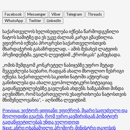
Facebook
Messenger
Viber
Telegram
Threads
WhatsApp
Twitter
LinkedIn
საქართველოს ხელისუფლება იქნება წარმოდგენილი
ნატოს სამიტზე და ეს უკვე ძალიან კარგი გზავნილია.
ვფიქრობ იქნება პროგრესი საქართველოსთვის
მხარდაჭერის გასაზრდელად, – ამის შესახებ ლატვიის
პრეზიდენტმა, ეგილს ლევიტსიმ „ქრონიკას“ განუცხადა.
„ომის შემდგომ კონკრეტულ ნაბიჯებზე უფრო მეტად
შეგვეძლება საუბარი, რადგან ახალი მსოფლიო წესრიგი
იქნება. საქართველოს საკითხი ნატოში აქტიურად
განიხილება და ახალი გეოპოლიტიკური სიტუაციაც
გადაწყვეტილებებზე გავლენას ახდენს. ხაზგასმით მინდა
აღვნიშნო, რომ საქართველოს უსაფრთხოება ნატოსთვის
მნიშვნელოვანია“, – აღნიშნა ლევიტსიმ.
Post
Previous:
ვიქტორ ყიფიანი: ვფიქრობ, მყარი საფუძველი და
მოლოდინი გვაქვს, რომ ევროკავშირისგან პოზიტიურ
navigation
გადაწყვეტილებას უნდა ველოდოთ
Next:
ანრი ოხანაშვილი: პრემიერ-მინისტრი დავოსის