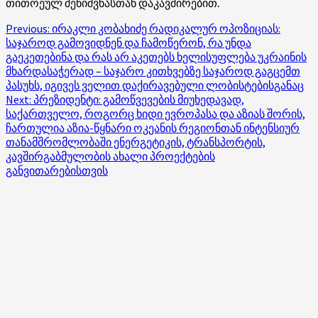
თითოეულ
შენიშვნასთან
დაკავშირებით.
Post
Previous:
ირაკლი კობახიძე რადიკალურ ოპოზიციას:
საჯაროდ გამოვიდნენ და ჩამოწერონ, რა უნდა
navigation
გაეკეთებინა და რას არ აკეთებს ხელისუფლება უკრაინის
მხარდასაჭერად – საჯარო კითხვებზე საჯაროდ გაგცემთ
პასუხს, იგივეს ველით დაქირავებული ლობისტებისგანაც
Next:
პრეზიდენტი: გამოწვევების მიუხედავად,
საქართველო, როგორც ხიდი ევროპასა და აზიას შორის,
ჩართულია აზია-წყნარი ოკეანის რეგიონთან ინტენსიურ
თანამშრომლობაში ენერგეტიკის, ტრანსპორტის,
კავშირგაბმულობის ახალი პროექტების
განვითარებისთვის