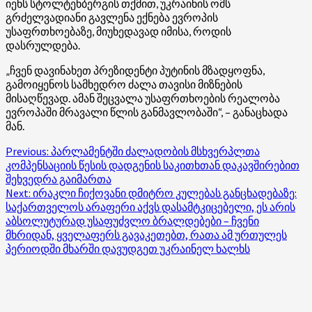
იენს სტოლტენბერგის თქმით, უკრაინის ომს
გრძელვადიანი გავლენა ექნება ევროპის
უსაფრთხოებაზე, მიუხედავად იმისა, როდის
დასრულდება.
„ჩვენ დავინახეთ პრეზიდენტი პუტინის მზადყოფნა,
გამოიყენოს სამხედრო ძალა თავისი მიზნების
მისაღწევად. ამან შეცვალა უსაფრთხოების რეალობა
ევროპაში მრავალი წლის განმავლობაში“, – განაცხადა
მან.
Post
Previous:
პარლამენტში ძალადობის მსხვერპლთა
კომპენსაციის წესის დადგენის საკითხთან დაკავშირებით
navigation
შეხვედრა გაიმართა
Next:
ირაკლი ჩიქოვანი დმიტრო კულებას განცხადებაზე:
საქართველოს არაფერი აქვს დასამტკიცებელი, ეს არის
აბსოლუტურად უსაფუძვლო ბრალდებები – ჩვენი
მხრიდან, ყველაფერს გავაკეთებთ, რათა ამ ურთულეს
პერიოდში მხარში დავუდგეთ უკრაინელ ხალხს