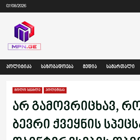
Skip
07/08/2026
to
content
ᲞᲝᲚᲘᲢᲘᲙᲐ
ᲡᲐᲖᲝᲒᲐᲓᲝᲔᲑᲐ
ᲛᲔᲓᲘᲐ
ᲡᲐᲛᲐᲠᲗᲐᲚᲘ
ბოლო სიახლე
პოლიტიკა
არ გამოვრიცხავ, რ
ბევრი ქვეყნის სპეც