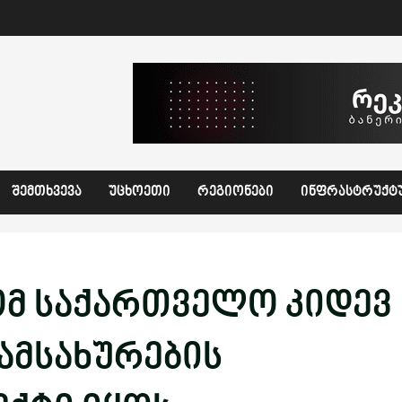
ᲨᲔᲛᲗᲮᲕᲔᲕᲐ
ᲣᲪᲮᲝᲔᲗᲘ
ᲠᲔᲒᲘᲝᲜᲔᲑᲘ
ᲘᲜᲤᲠᲐᲡᲢᲠᲣᲥᲢ
ომ საქართველო კიდევ
სამსახურების