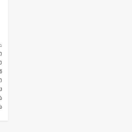
:
ი
ე
ნ
ი
ც
ა
ს