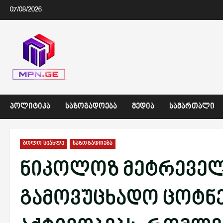
Skip
07/08/2026
to
content
ᲞᲝᲚᲘᲢᲘᲙᲐ
ᲡᲐᲖᲝᲒᲐᲓᲝᲔᲑᲐ
ᲛᲔᲓᲘᲐ
ᲡᲐᲛᲐᲠᲗᲐᲚᲘ
ბოლო სიახლე
საზოგადოება
ნიკოლოზ მეტრეველი
გამოვუცხადო ცოტნე