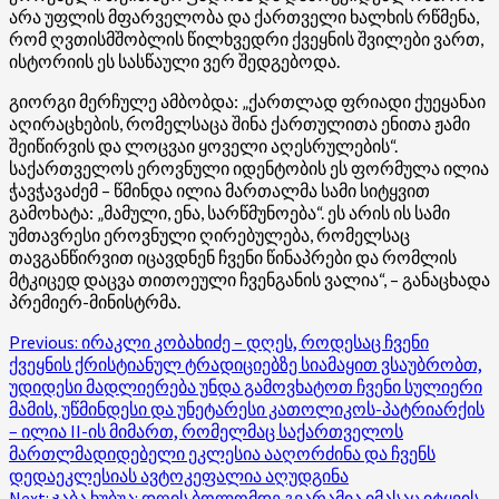
არა უფლის მფარველობა და ქართველი ხალხის რწმენა,
რომ ღვთისმშობლის წილხვედრი ქვეყნის შვილები ვართ,
ისტორიის ეს სასწაული ვერ შედგებოდა.
გიორგი მერჩულე ამბობდა: „ქართლად ფრიადი ქუეყანაი
აღირაცხების, რომელსაცა შინა ქართულითა ენითა ჟამი
შეიწირვის და ლოცვაი ყოველი აღესრულების“.
საქართველოს ეროვნული იდენტობის ეს ფორმულა ილია
ჭავჭავაძემ – წმინდა ილია მართალმა სამი სიტყვით
გამოხატა: „მამული, ენა, სარწმუნოება“. ეს არის ის სამი
უმთავრესი ეროვნული ღირებულება, რომელსაც
თავგანწირვით იცავდნენ ჩვენი წინაპრები და რომლის
მტკიცედ დაცვა თითოეული ჩვენგანის ვალია“, – განაცხადა
პრემიერ-მინისტრმა.
Post
Previous:
ირაკლი კობახიძე – დღეს, როდესაც ჩვენი
ქვეყნის ქრისტიანულ ტრადიციებზე სიამაყით ვსაუბრობთ,
navigation
უდიდესი მადლიერება უნდა გამოვხატოთ ჩვენი სულიერი
მამის, უწმინდესი და უნეტარესი კათოლიკოს-პატრიარქის
– ილია II-ის მიმართ, რომელმაც საქართველოს
მართლმადიდებელი ეკლესია ააღორძინა და ჩვენს
დედაეკლესიას ავტოკეფალია აღუდგინა
Next:
ჯაბა ხუბუა: დღის ბოლომდე გვარამია იმასაც იტყვის,