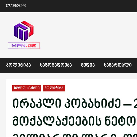
Skip
07/08/2026
to
content
ᲞᲝᲚᲘᲢᲘᲙᲐ
ᲡᲐᲖᲝᲒᲐᲓᲝᲔᲑᲐ
ᲛᲔᲓᲘᲐ
ᲡᲐᲛᲐᲠᲗᲐᲚᲘ
ბოლო სიახლე
პოლიტიკა
ირაკლი კობახიძე – 
მოქალაქეების ნეტო 