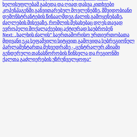
ხელისუფლებამ გაბედა და ღიად დასვა კითხვები
navigation
კოპენჰაგენში განვითარებულ მოვლენებზე, მშვიდობიანი
დემონსტრანტების წინააღმდეგ ძალის გამოყენებაზე,
ძაღლების მისევაზე, რომლის შესახებაც დღეს თავად
ევროპელი მოქალაქეებიც აქტიურად საუბრობენ
Next:
„ხალხის ძალის“ საერთაშორისო ურთიერთობათა
მდივანი ეკა სეფაშვილი სიტყვით გამოვიდა სუბრეგიონულ
პარლამენტართა შეხვედრაზე -„ცენტრალურ აზიაში
გენდერული თანასწორობის წინსვლა და რეგიონში
ქალთა გაძლიერების უზრუნველყოფა“