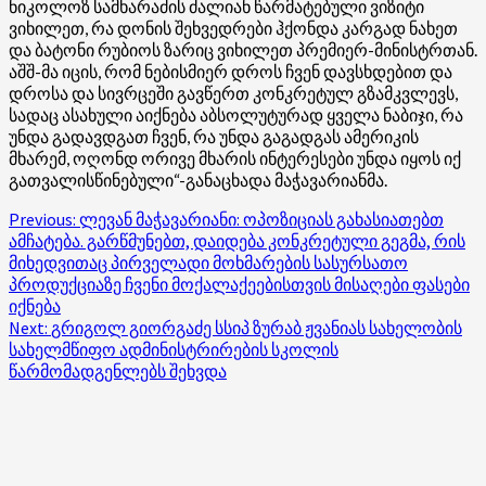
ნიკოლოზ სამხარაძის ძალიან წარმატებული ვიზიტი
ვიხილეთ, რა დონის შეხვედრები ჰქონდა კარგად ნახეთ
და ბატონი რუბიოს ზარიც ვიხილეთ პრემიერ-მინისტრთან.
აშშ-მა იცის, რომ ნებისმიერ დროს ჩვენ დავსხდებით და
დროსა და სივრცეში გავწერთ კონკრეტულ გზამკვლევს,
სადაც ასახული აიქნება აბსოლუტურად ყველა ნაბიჯი, რა
უნდა გადავდგათ ჩვენ, რა უნდა გაგადგას ამერიკის
მხარემ, ოღონდ ორივე მხარის ინტერესები უნდა იყოს იქ
გათვალისწინებული“-განაცხადა მაჭავარიანმა.
Post
Previous:
ლევან მაჭავარიანი: ოპოზიციას გახასიათებთ
ამჩატება. გარწმუნებთ, დაიდება კონკრეტული გეგმა, რის
navigation
მიხედვითაც პირველადი მოხმარების სასურსათო
პროდუქციაზე ჩვენი მოქალაქეებისთვის მისაღები ფასები
იქნება
Next:
გრიგოლ გიორგაძე სსიპ ზურაბ ჟვანიას სახელობის
სახელმწიფო ადმინისტრირების სკოლის
წარმომადგენლებს შეხვდა