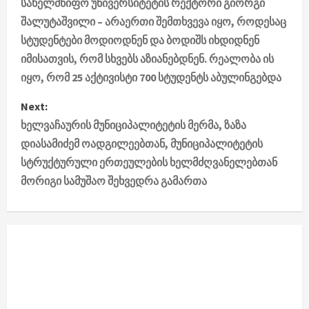
სახელმწიფო უნივერსიტეტის რექტორი გიორგი
s
შალუტაშვილი – არაერთი შემთხვევა იყო, როდესაც
სტუდენტები მოდიოდნენ და ბოდიშს იხდიდნენ
t
იმისათვის, რომ სხვებს აზიანებდნენ. რეალობა ის
n
იყო, რომ 25 აქტივისტი 700 სტუდენტს აბულინგებდა
a
Next:
ხელვაჩაურის მუნიციპალიტეტის მერმა, ზაზა
v
დიასამიძემ ოადგილეებთან, მუნიციპალიტეტის
i
სტრუქტურული ერთეულების ხელმძღვანელებთან
მორიგი სამუშაო შეხვედრა გამართა
g
a
t
i
o