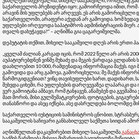
უმაღლესი მწვერვალია, მიხეილ სააკაშვილი, რომელიც გა
საქართველოს პრეზიდენტი იყო; გამოირჩეოდა იმით, რომ პირ
არავინ მის უფლებებს არ არღვევს, ეს არის გამორიცხული დ
საქართველოში, არაფერი აქედან არ გამოვიდა. ხომ ხედავ
უფლებები ირღვეოდა საპატიმროს ადმინისტრაციის მიერ. ა
თვალს დახუჭავდა?“ – აღნიშნა გია ცაგარეიშვილმა.
დეპუტატის თქმით, მიხეილ სააკაშვილი დღეს არის ერთი პა
„ყველამ ძალიან კარგად იცის, რომ 2022 წელი არ არის 200
აუპატიურებდნენ ვინმე მუხაძე და მეგის ქარდავა გლდანის 
დაახლოებით 10 000, რამდენადაც ინფორმაცია მაქვს. იგი
გამოვიდა და არც გამოვა, გამორიცხულია; მე მაქვს ინფორმ
წარმოგიდგენიათ? ვინც თავისუფლები ხართ, დადიხართ, სადა
შეხვდა ციხეში, რა უფლებების დარღვევაზეა ლაპარაკი და ი
ვერ გამოიტანა ამბავი, რომ ტანჯავენ, აწამებენ და გვემაში
მათ შორის, მისი გულშემატკივრების, ფოტიგების, გიგაურებ
თანასწორი და ასეც იქნება, ასე დასრულდება ბოლომდე მისი
საქართველოს იუსტიციის სამინისტროს ცნობით, სტრასბურ
სააკაშვილის საჩივარი განსახილველ საქმეთა სიიდან ამორ
აღნიშნულთან დაკავშირებით მიხეილ სააკაშვილმა
განაცხ
საქმის წარმოება მისივე მიმართვის საფუძველზე შეწყვიტა.