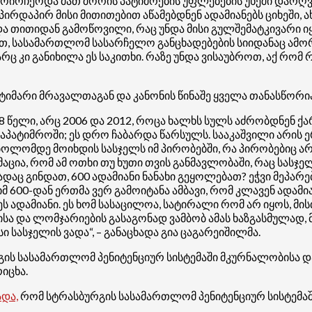
მოირჩეოდა მათ შორის პატიმრების უფლებების უხეში დარღ
დაპირ მისი მითითებით აწამებდნენ ადამიანებს ციხეში, ახლ
ა თითიდან გამოწოვილი, რაც უნდა მისი გულშემატკივარი იყო
თ, სასამართლომ სასარჩელო განცხადებების სიიდანაც ამორ
რც კი განიხილა ეს საკითხი. რაზე უნდა ვისაუბროთ, აქ რ
ტიმარი მრავალთაგან და კანონის წინაშე ყველა თანასწორია
8 წელი, არც 2006 და 2012, როცა ხალხს სულს აძრობდნენ ქა
საპატიმროში; ეს დრო ჩაბარდა წარსულს. სააკაშვილი არის ერ
 ბოლომდე მოიხდის სასჯელს იმ პირობებში, რა პირობებიც ა
აცია, რომ ამ ოთხი თუ ხუთი თვის განმავლობაში, რაც სასჯე
ც გინდათ, 600 ადამიანი ნანახი გეყოლებათ? ეჭვი მეპარება
მ 600-დან ერთმა ვერ გამოიტანა ამბავი, რომ კლავენ ადამი
ა ეს ადამიანი. ეს ხომ სასაცილოა, სატირალი რომ არ იყოს, მ
ისა და ლომჯარიების გასაგონად ვამბობ ამას ხაზგასმულად, 
 სასჯელის ვადა“, – განაცხადა გია ცაგარეიშილმა.
გის სასამართლომ პენიტენციურ სისტემაში მკურნალობისა დ
იცხა.
ადა,
რომ სტრასბურგის სასამართლომ პენიტენციურ სისტემაშ