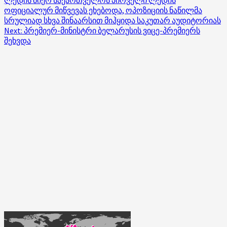
ოფიციალურ მიწვევას ეხებოდა, ოპოზიციის ნაწილმა
სრულიად სხვა შინაარსით მიჰყიდა საკუთარ აუდიტორიას
Next:
პრემიერ-მინისტრი ბელარუსის ვიცე-პრემიერს
შეხვდა