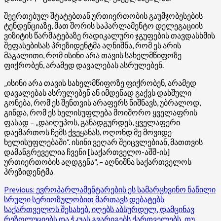
შეერთებულ შტატებთან ურთიერთობის გაუმჯობესების
ტენდენციაზე, მათ შორის საპარლამენტო დელეგაციის
ვიზიტის წარმატებაზე რადიკალური ჯგუფების თავდასხმის
შეფასებისას პრეზიდენტმა აღნიშნა, რომ ეს არის
მაგალითი, რომ ისინი არა თავის სახელმწიფოზე
ფიქრობენ, არამედ დავალებას ასრულებენ.
„ისინი არა თავის სახელმწიფოზე ფიქრობენ, არამედ
დავალებას ასრულებენ ან იმდენად გაქვს დახშული
გონება, რომ ეს შენთვის არაფერს ნიშნავს, უბრალოდ,
გინდა, რომ ეს ხელისუფლება მოიშორო ყველაფრის
ფასად – „დაიღუპოს, განადგურდეს, ყველაფერი
დაემართოს ჩემს ქვეყანას, ოღონდ მე მოვიდე
ხელისუფლებაში“. ისინი ვეღარ შეიცვლებიან, მათთვის
დამანგრეველია ჩვენი [საქართველო-აშშ-ის]
ურთიერთობის აღდგენა“, – აღნიშნა საქართველოს
პრეზიდენტმა
Post
Previous:
ევროპარლამენტარების ეს სამარცხვინო ნაწილი
სრული სერიოზულობით მართავს დებატებს
navigation
საქართველოს შესახებ, იღებს აბსურდულ, დამცინავ
რეზოლუციებს და ჭკუას გვარიგებს ქართველებს, თუ