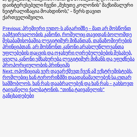
დაინტერესებული ჩვენი „მეხუთე კოლონის“ მაქსიმალური
ნეიტრალიზაცია მოახდინოს,“ – წერს დავით
ქართველიშვილი.
Post
Previous:
პრემიერი ეუთო-ს ანგარიშზე – მათ არ მოსწონთ
გამჭვირვალობის კანონი, რომელიც თავიდან ბოლომდე
navigation
შესაბამისობაშია ლეგიტიმურ მიზანთან, თანაზომიერების
პრინციპთან, არ მოსწონთ კანონი არასლუწლოვანთა
უფლებების დაცვის და ოჯახური ღირებულებების შესახებ,
ყველა კანონი ემსახურება ლეგიტიმურ მიზანს და ეფუძნება
პროპორციულობის პრინციპს
Next:
ოპოზიციას ვერ დავარქმევთ ჩვენ ამ ექსტრემისტებს,
რომლებიც ხან ტერორიზმში დაადანაშაულებენ საკუთარ
სამშობლოს, ხან რას დააბრალებენ და ხან რას – გახსოვთ
ტაივანელი ქალბატონის, “თინა ტაივანელის”
განცხადებები