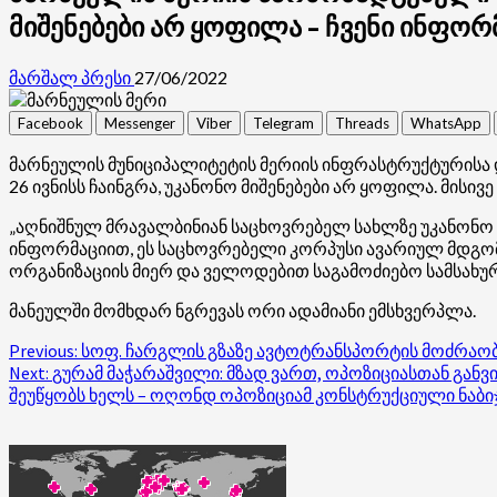
მიშენებები არ ყოფილა – ჩვენი ინფო
მარშალ პრესი
27/06/2022
Facebook
Messenger
Viber
Telegram
Threads
WhatsApp
მარნეულის მუნიციპალიტეტის მერიის ინფრასტრუქტურისა დ
26 ივნისს ჩაინგრა, უკანონო მიშენებები არ ყოფილა. მისი
„აღნიშნულ მრავალბინიან საცხოვრებელ სახლზე უკანონო მ
ინფორმაციით, ეს საცხოვრებელი კორპუსი ავარიულ მდგომა
ორგანიზაციის მიერ და ველოდებით საგამოძიებო სამსახურ
მანეულში მომხდარ ნგრევას ორი ადამიანი ემსხვერპლა.
Post
Previous:
სოფ. ჩარგლის გზაზე ავტოტრანსპორტის მოძრაობა
Next:
გურამ მაჭარაშვილი: მზად ვართ, ოპოზიციასთან განვი
navigation
შეუწყობს ხელს – ოღონდ ოპოზიციამ კონსტრუქციული ნაბი