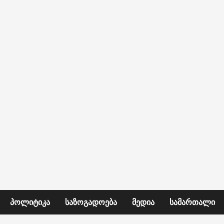
ᲞᲝᲚᲘᲢᲘᲙᲐ
ᲡᲐᲖᲝᲒᲐᲓᲝᲔᲑᲐ
ᲛᲔᲓᲘᲐ
ᲡᲐᲛᲐᲠᲗᲐᲚᲘ