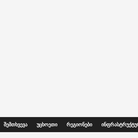
ᲨᲔᲛᲗᲮᲕᲔᲕᲐ
ᲣᲪᲮᲝᲔᲗᲘ
ᲠᲔᲒᲘᲝᲜᲔᲑᲘ
ᲘᲜᲤᲠᲐᲡᲢᲠᲣᲥᲢᲣ