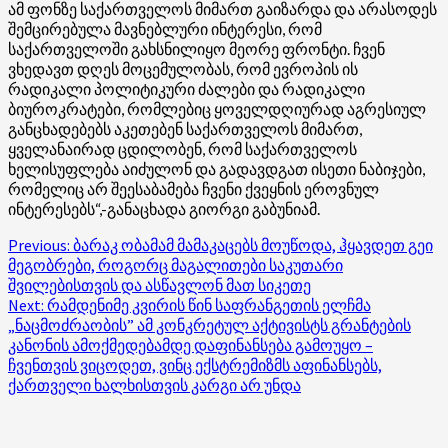
ამ ფონზე საქართველოს მიმართ გაიზარდა და არასოდეს
შემცირებულა მავნებლური ინტერესი, რომ
საქართველოში გახსნილიყო მეორე ფრონტი. ჩვენ
ვხედავთ დღეს მოცემულობას, რომ ევროპის ის
რადიკალი პოლიტიკური ძალები და რადიკალი
ბიუროკრატები, რომლებიც ყოველდღიურად აგრესიულ
განცხადებებს აკეთებენ საქართველოს მიმართ,
ყველანაირად ცდილობენ, რომ საქართველოს
ხელისუფლება აიძულონ და გადავდგათ ისეთი ნაბიჯები,
რომელიც არ შეესაბამება ჩვენი ქვეყნის ეროვნულ
ინტერესებს“,-განაცხადა გიორგი გაბუნიამ.
Post
Previous:
ბარაკ ობამამ მამაკაცებს მოუწოდა, ჰყავდეთ გეი
მეგობრები, როგორც მაგალითები საკუთარი
navigation
შვილებისთვის და ასწავლონ მათ სიკეთე
Next:
რამდენიმე კვირის წინ საფრანგეთის ელჩმა
„ნაცმოძრაობის” ამ კონკრეტულ აქტივისტს გრანტების
კანონის ამოქმედებამდე დაფინანსება გამოუყო –
ჩვენთვის ვიცოდეთ, ვინც ექსტრემიზმს აფინანსებს,
ქართველი ხალხისთვის კარგი არ უნდა