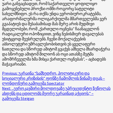
უარი განვაცხადეთ, რომ საქართველო ყოფილიყო
გამოყენებული პროქსი ომში როგორც სატელიტი
სახელმწიფო. ეს რა თქმა უნდა ევრობიუროკრატებმა,
არაფორმალურმა ოლიგარქიულმა მმართველებმა ვერ
გვაპატიეს და შესაბამისად მას მერე არის მუდმივი
მცდელობები, რომ „ქართული ოცნება“ ჩაანაცვლონ
რადიკალური ოპოზიციით, ვინც ნებისმიერ დავალებას
უსიტყვოდ შეუსრულებს. ჩვენი მოქალაქეების
აბსოლუტური უმრავლესობისთვის ეს ყველაფერი
ნათელია და სწორედ ამიტომ გვაქვს ამხელა მხარდაჭერა
და სწორედ ამიტომ მილიონ ას ოცი ათასზე მეტმა
ამომრჩეველმა ხმა მისცა ქართულ ოცნებას“, – აცხადებს
მაჭავარიანი.
Post
Previous:
უკრაინა “სამხედრო, პოლიტიკური და
სოციალური კრიზისის” ფონზე ჩამოშლის წინაშე დგას –
navigation
ლონდონური გამოცემა Spectator
Next:
„ევროკავშირი მოლდოვაზე უპრეცედენტო ზეწოლას
ახდენს და ცდილობს მეორე უკრაინად აქციოს,” –
გამოცემა Steigan