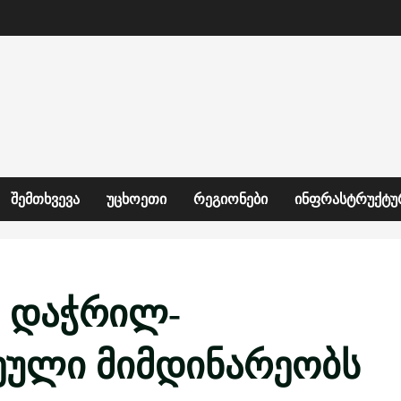
ᲨᲔᲛᲗᲮᲕᲔᲕᲐ
ᲣᲪᲮᲝᲔᲗᲘ
ᲠᲔᲒᲘᲝᲜᲔᲑᲘ
ᲘᲜᲤᲠᲐᲡᲢᲠᲣᲥᲢᲣ
ი დაჭრილ-
ეული მიმდინარეობს