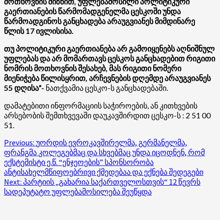
მოთხოვნის მიზნით, უფლებამოსილი პოლიტიკური
გაერთიანების წარმომადგენელმა ცესკოში უნდა
წარმოადგინოს განცხადება არაუგვიანეს მიმდინარე
წლის 17 ივლისისა.
თუ პოლიტიკური გაერთიანება არ გამოიყენებს აღნიშნულ
უფლებას და არ მომართავს ცესკოს განცხადებით რიგითი
ნომრის მოთხოვნის შესახებ, მას რიგითი ნომერი
მიენიჭება წილისყრით, არჩევნების დღემდე არაუგვიანეს
55 დღისა”-
ნათქვამია ცესკო-ს განცხადებაში.
დამატებითი ინფორმაციის საჭიროების, ან კითხვების
არსებობის შემთხვევაში დაუკავშირდით ცესკო-ს : 2 51 00
51.
Post
Previous:
უორდის ევროკავშირელმა, გერმანელმა,
ფრანგმა კოლეგებმაც და სხვებმაც უნდა იცოდნენ, რომ
navigation
ექსტემისტი ე.წ. “ენჯეოების” სპონსორობა
ანტისახელმწიფოებრივი ქმედებაა და ექნება შედეგები
Next:
პარტიის „გახარია საქართველოსთვის“ 12 წევრს
სადეპუტატო უფლებამოსილება შეუწყდა