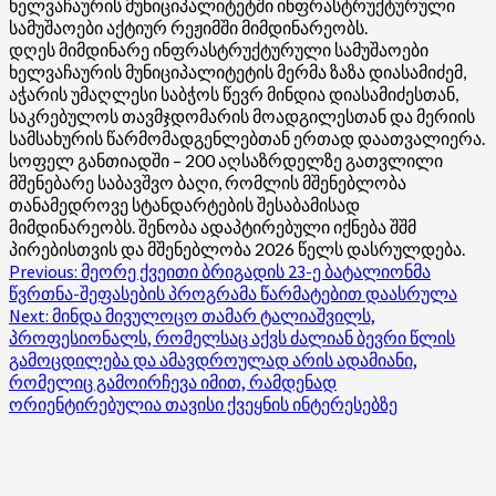
ხელვაჩაურის მუნიციპალიტეტში ინფრასტრუქტურული
სამუშაოები აქტიურ რეჟიმში მიმდინარეობს.
დღეს მიმდინარე ინფრასტრუქტურული სამუშაოები
ხელვაჩაურის მუნიციპალიტეტის მერმა ზაზა დიასამიძემ,
აჭარის უმაღლესი საბჭოს წევრ მინდია დიასამიძესთან,
საკრებულოს თავმჯდომარის მოადგილესთან და მერიის
სამსახურის წარმომადგენლებთან ერთად დაათვალიერა.
სოფელ განთიადში – 200 აღსაზრდელზე გათვლილი
მშენებარე საბავშვო ბაღი, რომლის მშენებლობა
თანამედროვე სტანდარტების შესაბამისად
მიმდინარეობს. შენობა ადაპტირებული იქნება შშმ
პირებისთვის და მშენებლობა 2026 წელს დასრულდება.
Post
Previous:
მეორე ქვეითი ბრიგადის 23-ე ბატალიონმა
წვრთნა-შეფასების პროგრამა წარმატებით დაასრულა
navigation
Next:
მინდა მივულოცო თამარ ტალიაშვილს,
პროფესიონალს, რომელსაც აქვს ძალიან ბევრი წლის
გამოცდილება და ამავდროულად არის ადამიანი,
რომელიც გამოირჩევა იმით, რამდენად
ორიენტირებულია თავისი ქვეყნის ინტერესებზე