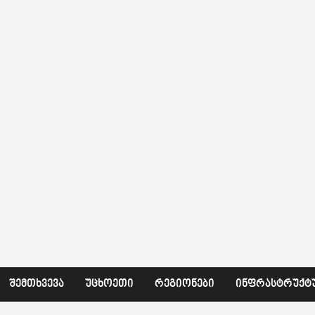
ᲨᲔᲛᲗᲮᲕᲔᲕᲐ
ᲣᲪᲮᲝᲔᲗᲘ
ᲠᲔᲒᲘᲝᲜᲔᲑᲘ
ᲘᲜᲤᲠᲐᲡᲢᲠᲣᲥᲢ