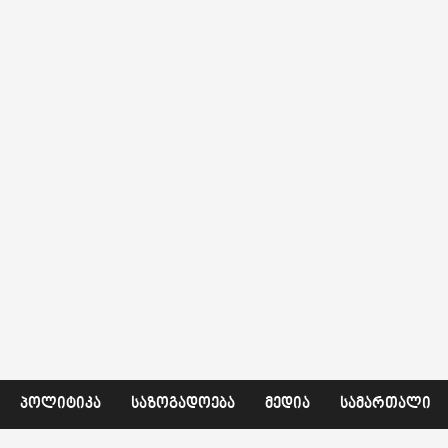
ᲞᲝᲚᲘᲢᲘᲙᲐ
ᲡᲐᲖᲝᲒᲐᲓᲝᲔᲑᲐ
ᲛᲔᲓᲘᲐ
ᲡᲐᲛᲐᲠᲗᲐᲚᲘ