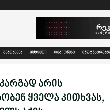
ᲨᲔᲛᲗᲮᲕᲔᲕᲐ
ᲣᲪᲮᲝᲔᲗᲘ
ᲠᲔᲒᲘᲝᲜᲔᲑᲘ
ᲘᲜᲤᲠᲐᲡᲢᲠᲣᲥᲢ
კარგად არის
ობენ ყველა კითხვას,