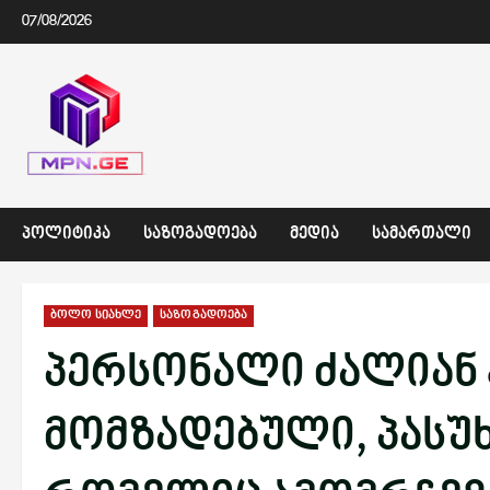
Skip
07/08/2026
to
content
ᲞᲝᲚᲘᲢᲘᲙᲐ
ᲡᲐᲖᲝᲒᲐᲓᲝᲔᲑᲐ
ᲛᲔᲓᲘᲐ
ᲡᲐᲛᲐᲠᲗᲐᲚᲘ
ბოლო სიახლე
საზოგადოება
პერსონალი ძალიან 
მომზადებული, პასუხ