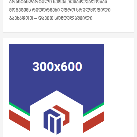
არასტანდარტული ხედვა, შესაძლებლობას
a
მოგვცემს რეფორმები უფრო სრულყოფილი
გავხადოთ – დავით სონღულაშვილი
v
i
g
a
t
i
o
n