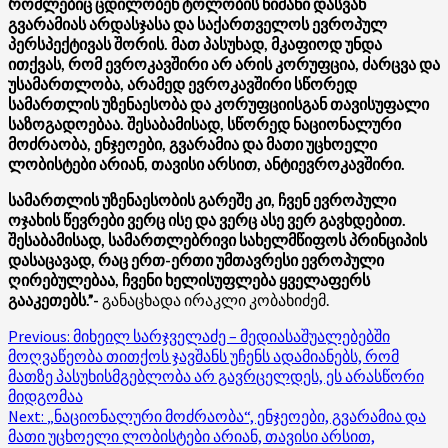
რომლებიც ცდილობენ ტოლობის ნიშანი დასვან
გვარამიას არდასჯასა და საქართველოს ევროპულ
პერსპექტივას შორის. მათ პასუხად, მკაფიოდ უნდა
ითქვას, რომ ევროკავშირი არ არის კორუფცია, ძარცვა და
უსამართლობა, არამედ ევროკავშირი სწორედ
სამართლის უზენაესობა და კორუფციისგან თავისუფალი
საზოგადოებაა. შესაბამისად, სწორედ ნაციონალური
მოძრაობა, ენჯეოები, გვარამია და მათი უცხოელი
ლობისტები არიან, თავისი არსით, ანტიევროკავშირი.
სამართლის უზენაესობის გარეშე კი, ჩვენ ევროპული
ოჯახის წევრები ვერც ისე და ვერც ასე ვერ გავხდებით.
შესაბამისად, სამართლებრივი სახელმწიფოს პრინციპის
დასაცავად, რაც ერთ-ერთი უმთავრესი ევროპული
ღირებულებაა, ჩვენი ხელისუფლება ყველაფერს
გააკეთებს.”-
განაცხადა ირაკლი კობახიძემ.
Post
Previous:
მიხეილ სარჯველაძე – მედიასაშუალებებში
მოღვაწეობა თითქოს ჯავშანს უჩენს ადამიანებს, რომ
navigation
მათზე პასუხისმგებლობა არ გავრცელდეს, ეს არასწორი
მიდგომაა
Next:
„ნაციონალური მოძრაობა“, ენჯეოები, გვარამია და
მათი უცხოელი ლობისტები არიან, თავისი არსით,