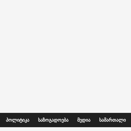
ᲞᲝᲚᲘᲢᲘᲙᲐ
ᲡᲐᲖᲝᲒᲐᲓᲝᲔᲑᲐ
ᲛᲔᲓᲘᲐ
ᲡᲐᲛᲐᲠᲗᲐᲚᲘ