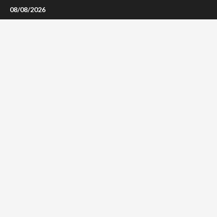
Skip
08/08/2026
to
content