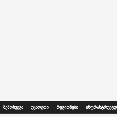
ᲨᲔᲛᲗᲮᲕᲔᲕᲐ
ᲣᲪᲮᲝᲔᲗᲘ
ᲠᲔᲒᲘᲝᲜᲔᲑᲘ
ᲘᲜᲤᲠᲐᲡᲢᲠᲣᲥᲢᲣ