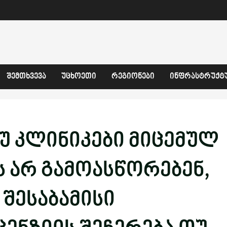
ᲨᲔᲛᲗᲮᲕᲔᲕᲐ
ᲣᲪᲮᲝᲔᲗᲘ
ᲠᲔᲒᲘᲝᲜᲔᲑᲘ
ᲘᲜᲤᲠᲐᲡᲢᲠᲣᲥᲢ
უ კლინიკები მიცემულ
ს არ გამოასწორებენ,
 შესაბამისი