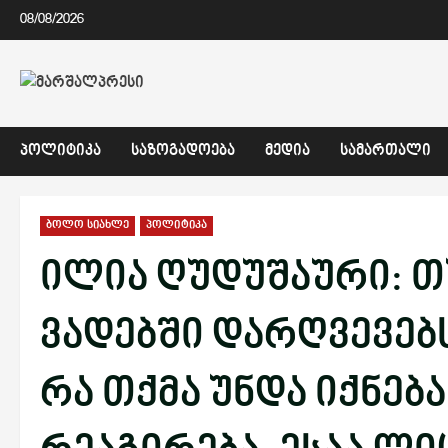
Skip
08/08/2026
to
content
ᲞᲝᲚᲘᲢᲘᲙᲐ
ᲡᲐᲖᲝᲒᲐᲓᲝᲔᲑᲐ
ᲛᲔᲓᲘᲐ
ᲡᲐᲛᲐᲠᲗᲐᲚᲘ
ბოლო სიახლე
პოლიტიკა
ილია ღუდუშაური: თ
ვადებში დარღვევებ
რა თქმა უნდა იქნება