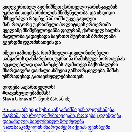
კიდევ ერთხელ ავღნიშნეთ ქართველი ჯარისკაცების
უკრაინისთვის ბრძოლის მნიშვნელობა, და ის დიდი
მსხვერპლი რაც ჩვენ ამ ომში უკვე გავიღეთ.
მან, როგორც უკრაინული პოლიტიკის ერთერთმა
ყველაზე მნიშვნელოვანმა ფიგურამ, ქართველ ხალხს
მადლობა გადაუხადა საერთო მტერთან ბრძოლაში
გვერდში დგომისათვის და
იმედი გამოთქვა, რომ მთელი ცივილიზირებული
სამყაროს დახმარებით, უკრაინა რაშისტულ ბოროტებას
აუცილებლად დაამარცხებს.
აღმითქვა მაქსიმალური
მხარდაჭერა და ძალისხმევის განხორციელება, მიშას
უსწრაფესად გათავისუფლებისათვის.
დიდება საქართველოს!
#თავისუფლებამიშას!
Slava Ukrayni!”-
წერს ბარამიძე.
Post
Previous:
არ ვიცი სუს-ის ანგარიშში ვინ იგულისხმება,
მაგრამ კონკრეტულ შემთხვევაში, როდესაც დგინდება
navigation
დანაშაული, სახელმწიფო მოქმედებს
Next:
სააკაშვილის მხარდამჭერ აქციას ფეისბუქში