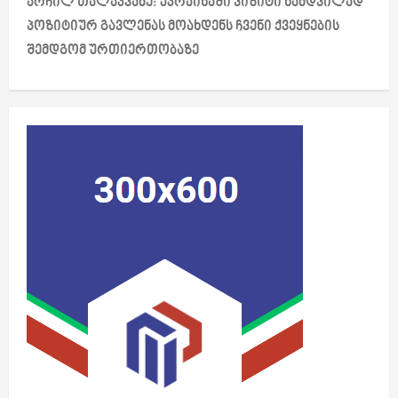
არჩილ თალაკვაძე: უკრაინაში ვიზიტი ნამდვილად
n
პოზიტიურ გავლენას მოახდენს ჩვენი ქვეყნების
a
შემდგომ ურთიერთობაზე
v
i
g
a
t
i
o
n