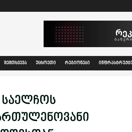
ᲨᲔᲛᲗᲮᲕᲔᲕᲐ
ᲣᲪᲮᲝᲔᲗᲘ
ᲠᲔᲒᲘᲝᲜᲔᲑᲘ
ᲘᲜᲤᲠᲐᲡᲢᲠᲣᲥᲢ
ა საელჩოს
ართულენოვანი