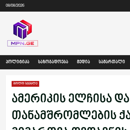
Skip
08/08/2026
to
content
ᲞᲝᲚᲘᲢᲘᲙᲐ
ᲡᲐᲖᲝᲒᲐᲓᲝᲔᲑᲐ
ᲛᲔᲓᲘᲐ
ᲡᲐᲛᲐᲠᲗᲐᲚᲘ
ბოლო სიახლე
ამერიკის ელჩისა დ
თანამშრომლების ქ