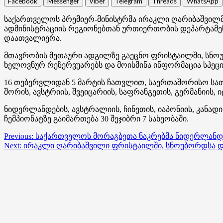
Facebook
Messenger
Viber
Telegram
Threads
WhatsApp
საქართველოს პრემიერ-მინისტრმა ირაკლი ღარიბაშვილმა
ადმინისტრაციის რეგიონებთან ურთიერთობის დეპარტამენ
დაათვალიერა.
მთავრობის მეთაური ადგილზე გაეცნო ფრისტაილში, სნო
ხელოვნურ რეზერვუარებს და მოისმინა ინფორმაცია სპეც
16 თებერვლიდან 5 მარტის ჩათვლით, საერთაშორისო სათხ
შორის, ავსტრიის, შვეიცარიის, საფრანგეთის, გერმანიის, 
ნიდერლანდების, ავსტრალიის, ჩინეთის, იაპონიის, კანადი
ჩემპიონატზე გაიმართება 30 შეჯიბრი 7 სახეობაში.
Post
Previous:
საქართველოს მორაგბეთა ნაკრებმა ნიდერლანდებ
Next:
ირაკლი ღარიბაშვილი ფრისტაილში, სნოუბორდსა და
navigation