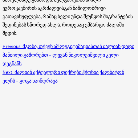
ევროკავშირის აკრძალვისგან ნაწილობრივი
გათავისუფლება, რამაც ხელი უნდა შეუწყოს მიგრანტების
შედინებას სწორედ ახლა, როდესაც ემბარგო ძალაში
შედის.
Post
Previous:
მგონი, თქვენ ამ ლეგიტიმაციასთან ძალიან დიდი
მანძილი გაშორებთ – ლევან ნიკოლეიშვილი კელი
navigation
დეგნანს
Next:
ძალიან აქტუალური ფიქრები ჰქონია ქალბატონ
ელჩს – გოგა ხაინდრავა