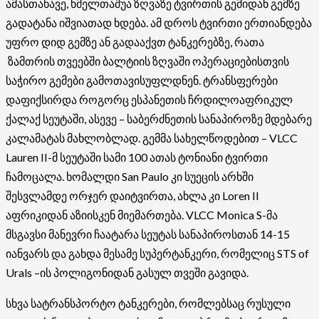
ამასთანავე, ხმელთაშუა ზღვაზე ტვირთის გემიდან გემზე
გადატანა იშვიათად ხდება. ამ დროს ტვირთი ერთიანდება
უფრო დიდ გემზე ან გადააქვთ ტანკერებზე, რათა
ზამთრის თვეებში ბალტიის ზღვაში ოპერაციებისთვის
საჭირო გემები გამოთავისუფლდნენ. ტრანსფერები
დაფიქსირდა როგორც ესპანეთის ჩრდილოაფრიკულ
ქალაქ სეუტაში, ასევე – საბერძნეთის სანაპიროზე მდებარე
კალამატას მახლობლად. გემმა სახელწოდებით – VLCC
Lauren II-მ სეუტაში სამი 100 ათას ტონიანი ტვირთი
ჩამოცალა. ხომალდი San Paulo კი სუეცის არხში
შესვლამდე ორჯერ დაიტვირთა, ახლა კი Loren II
აფრიკიდან აზიისკენ მიემართება. VLCC Monica S-მა
მსგავსი მანევრი ჩაატარა სეუტას სანაპიროსთან 14-15
იანვარს და გახდა მესამე სუპერტანკერი, რომელიც STS of
Urals –ის პოლიგონიდან გასულ თვეში გავიდა.
სხვა სატრანსპორტო ტანკერები, რომლებსაც რუსული