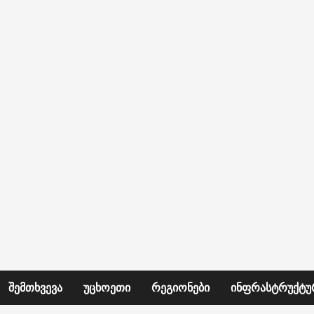
ᲨᲔᲛᲗᲮᲕᲔᲕᲐ
ᲣᲪᲮᲝᲔᲗᲘ
ᲠᲔᲒᲘᲝᲜᲔᲑᲘ
ᲘᲜᲤᲠᲐᲡᲢᲠᲣᲥᲢᲣ