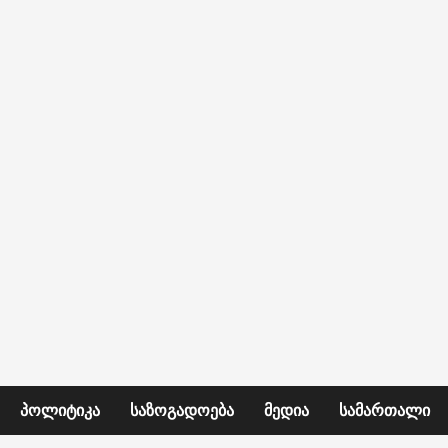
ᲞᲝᲚᲘᲢᲘᲙᲐ
ᲡᲐᲖᲝᲒᲐᲓᲝᲔᲑᲐ
ᲛᲔᲓᲘᲐ
ᲡᲐᲛᲐᲠᲗᲐᲚᲘ