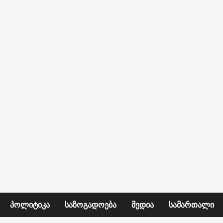
ᲞᲝᲚᲘᲢᲘᲙᲐ
ᲡᲐᲖᲝᲒᲐᲓᲝᲔᲑᲐ
ᲛᲔᲓᲘᲐ
ᲡᲐᲛᲐᲠᲗᲐᲚᲘ