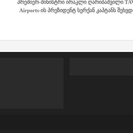
პრემიერ-მინისტრი ირაკლი ღარიბაშვილი TA
Airports-ის პრეზიდენტ სერქან კაპტანს შეხვდ