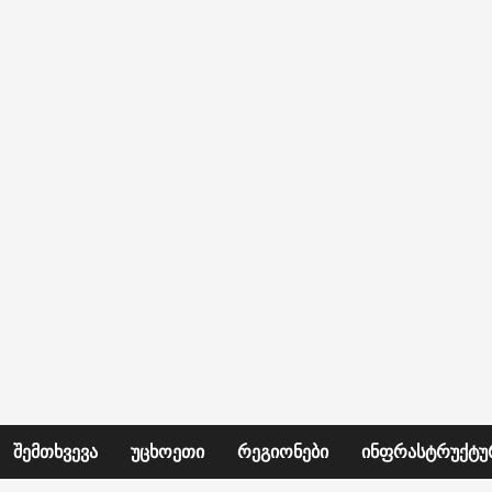
ᲨᲔᲛᲗᲮᲕᲔᲕᲐ
ᲣᲪᲮᲝᲔᲗᲘ
ᲠᲔᲒᲘᲝᲜᲔᲑᲘ
ᲘᲜᲤᲠᲐᲡᲢᲠᲣᲥᲢᲣ