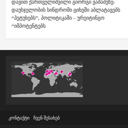
დავით ქართველიშვილი გიორგი ვაშაძეზე:
o
დაუსჯელობის სინდრომი ციხეში აბლატავებს
s
“პეტუხებს”, პოლიტიკაში – ურეიტინგო
t
“იმპოტენტებს
n
a
v
i
g
a
t
i
კონტაქტი
ჩვენ შესახებ
o