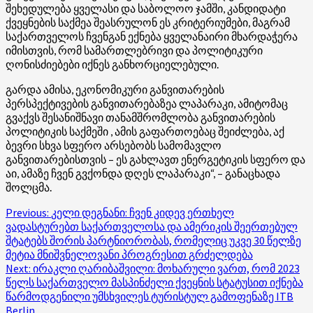
შეხედულება ყველასი და საბოლოო ჯამში, კანდიდატი
ქვეყნების საქმეა შეასრულონ ეს კრიტერიუმები, მაგრამ
საქართველოს ჩვენგან ექნება ყველანაირი მხარდაჭერა
იმისთვის, რომ სამართლებრივი და პოლიტიკური
ღონისძიებები იქნეს განხორციელებული.
გარდა ამისა, ეკონომიკური განვითარების
პერსპექტივების განვითარებაზეა ლაპარაკი, ამიტომაც
გვაქვს შესანიშნავი თანამშრომლობა განვითარების
პოლიტიკის საქმეში , ამის გაფართოებაც შეიძლება, აქ
ბევრი სხვა სფერო არსებობს სამომავლო
განვითარებისთვის – ეს გახლავთ ენერგეტიკის სფერო და
აი, ამაზე ჩვენ გვქონდა დღეს ლაპარაკი“, – განაცხადა
შოლცმა.
Post
Previous:
კელი დეგნანი: ჩვენ კიდევ ერთხელ
ვადასტურებთ საქართველოსა და ამერიკის შეერთებულ
navigation
შტატებს შორის პარტნიორობას, რომელიც უკვე 30 წელზე
მეტია მნიშვნელოვანი პროგრესით გრძელდება
Next:
ირაკლი ღარიბაშვილი: მოხარული ვართ, რომ 2023
წელს საქართველო მასპინძელი ქვეყნის სტატუსით იქნება
წარმოდგენილი უმსხვილეს ტურისტულ გამოფენაზე ITB
Berlin