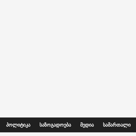
ᲞᲝᲚᲘᲢᲘᲙᲐ
ᲡᲐᲖᲝᲒᲐᲓᲝᲔᲑᲐ
ᲛᲔᲓᲘᲐ
ᲡᲐᲛᲐᲠᲗᲐᲚᲘ