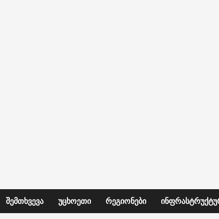
ᲨᲔᲛᲗᲮᲕᲔᲕᲐ
ᲣᲪᲮᲝᲔᲗᲘ
ᲠᲔᲒᲘᲝᲜᲔᲑᲘ
ᲘᲜᲤᲠᲐᲡᲢᲠᲣᲥᲢᲣ