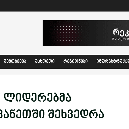
ᲨᲔᲛᲗᲮᲕᲔᲕᲐ
ᲣᲪᲮᲝᲔᲗᲘ
ᲠᲔᲒᲘᲝᲜᲔᲑᲘ
ᲘᲜᲤᲠᲐᲡᲢᲠᲣᲥᲢ
” ლიდერებმა
ვანეთში შეხვედრა