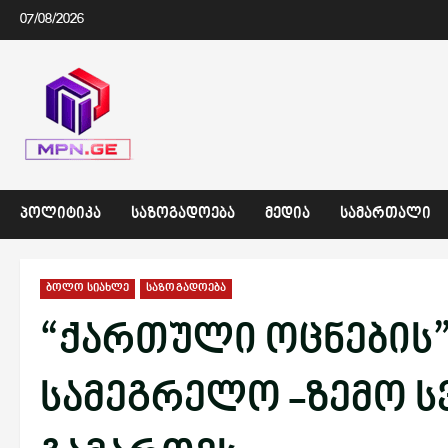
Skip
07/08/2026
to
content
ᲞᲝᲚᲘᲢᲘᲙᲐ
ᲡᲐᲖᲝᲒᲐᲓᲝᲔᲑᲐ
ᲛᲔᲓᲘᲐ
ᲡᲐᲛᲐᲠᲗᲐᲚᲘ
ბოლო სიახლე
საზოგადოება
“ქართული ოცნების
სამეგრელო -ზემო ს