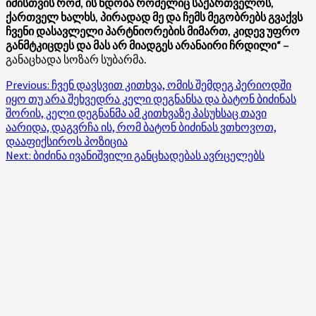
იმისთვის რომ, ის ნდობა რომელიც საქართველოს,
ქართველ ხალხს, პირადად მე და ჩემს მეგობრებს გვაქვს
ჩვენი დასავლელი პარტნიორების მიმართ, კიდევ უფრო
განმტკიცდეს და მას არ მიადგეს არანაირი ჩრდილი“ –
განაცხადა სოზარ სუბარმა.
Post
Previous:
ჩვენ დავსვით კითხვა, ომის შემდეგ პერიოდში
იყო თუ არა შეხვედრა კელი დეგნანსა და ბატონ ბიძინას
navigation
შორის, კელი დეგნანმა ამ კითხვაზე პასუხსაც თავი
აარიდა, დაგვრჩა ის, რომ ბატონ ბიძინას ვთხოვოთ,
დააფიქსიროს პოზიცია
Next:
ბიძინა ივანიშვილი განცხადებას ავრცელებს