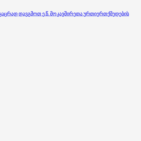
მკაცრად დავგმოთ ე.წ. მოკავშირეთა ურთიერთქმედების